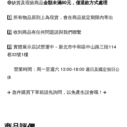
🔴缺貨及瑕疵商品
金額未滿80元，僅退款方式處理
1️⃣ 所有物品原則上為現貨，會在商品規定期限內寄出
2️⃣ 收到商品有任何問題請與我們聯繫
3️⃣ 實體展示店試營運中－新北市中和區中山路三段114
巷33號1樓
營業時間：周一至週六 13:00-18:00
週日及國定假日公
休
✈️ 急件購買下單前請先詢問，以免產生誤會哦！✈️