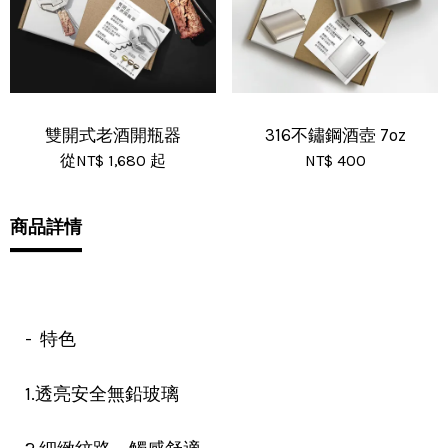
雙開式老酒開瓶器
316不鏽鋼酒壺 7oz
從
NT$ 1,680
起
NT$ 400
商品詳情
- 特色
1.透亮安全無鉛玻璃