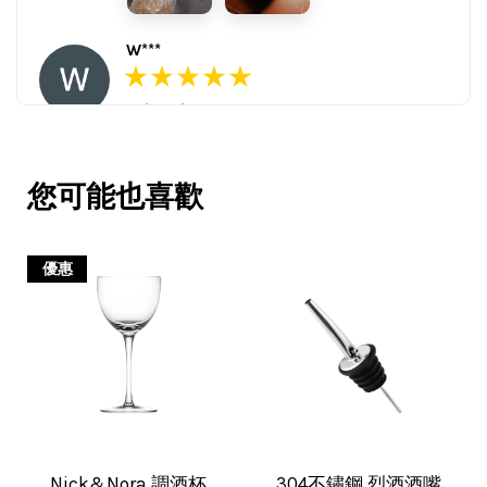
W***
16/Nov/2025 03:45 pm
包裝用心。寄件快速。產品品質優。
賣家很用心，會再回購多次，會再到
您可能也喜歡
這購買。希望賣家能多選賣更多商
品。
優惠
V***
17/Nov/2025 11:05 am
超用心的包裝，非常好用的產品，謝
Nick&Nora 調酒杯
304不鏽鋼 烈酒酒嘴