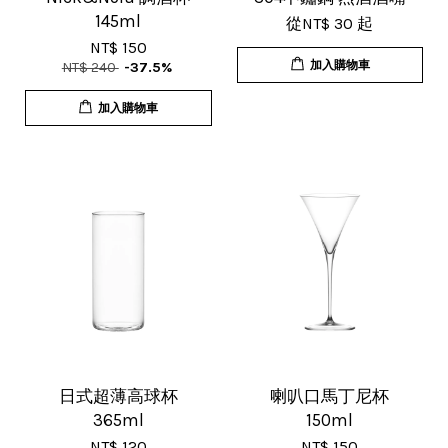
145ml
從
NT$ 30
起
謝賣家，價格超優惠，CP值超高，推
NT$ 150
薦給大家！
加入購物車
NT$ 240
-37.5%
加入購物車
U***
18/Nov/2025 07:35 pm
杯子的品質非常好、寄出很快速很有
效率，現在買調酒用品都會優先選購
這間店。
日式超薄高球杯
喇叭口馬丁尼杯
365ml
150ml
NT$ 120
NT$ 150