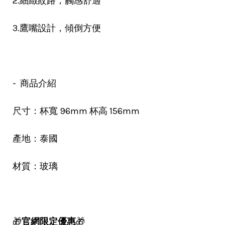
2.細緻紋路，觸感舒適
3.鷹嘴設計，傾倒方便
- 商品介紹
尺寸：杯寬 96mm 杯高 156mm
產地：泰國
材質：玻璃
🎁
官網限定優惠
🎁