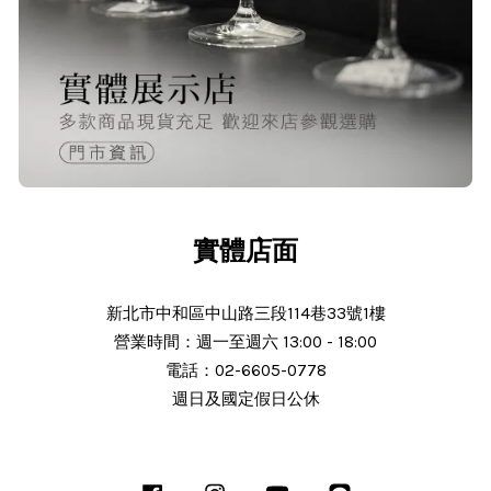
O***
24/Nov/2025 02:15 pm
出貨迅速＆價格實在的好店家～已經
第 6次回購
實體店面
新北市中和區中山路三段114巷33號1樓
營業時間：週一至週六 13:00 - 18:00
N***
電話：02-6605-0778
週日及國定假日公休
25/Nov/2025 11:30 am
服務態度好 解說詳細 謝謝老闆細心解
說商品 細心解說 商品完整 使用中 後