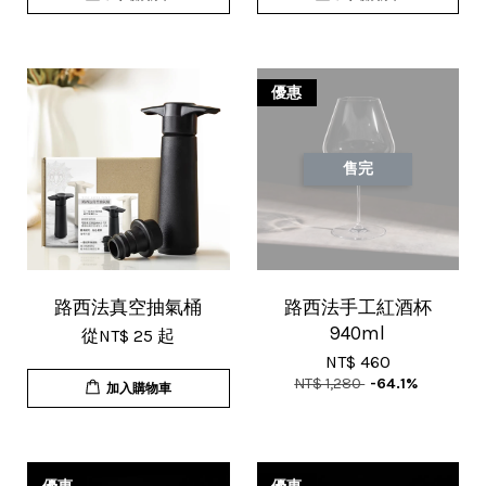
優惠
售完
路西法真空抽氣桶
路西法手工紅酒杯
940ml
從
NT$ 25
起
NT$ 460
NT$ 1,280
-64.1%
加入購物車