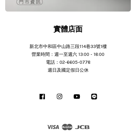
24/Nov/2025 02:15 pm
出貨迅速＆價格實在的好店家～已經
第 6次回購
實體店面
新北市中和區中山路三段114巷33號1樓
營業時間：週一至週六 13:00 - 18:00
N***
電話：02-6605-0778
週日及國定假日公休
25/Nov/2025 11:30 am
服務態度好 解說詳細 謝謝老闆細心解
說商品 細心解說 商品完整 使用中 後
Facebook
Instagram
YouTube
Line
續沒有問題會推薦朋友 老闆人很熱心
解說十分詳細有機會會回
Visa
Master
JCB