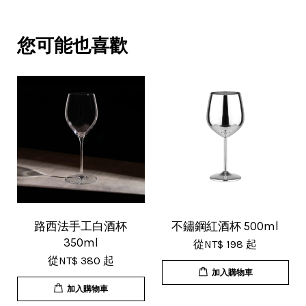
包裝用心。寄件快速。產品品質優。
賣家很用心，會再回購多次，會再到
您可能也喜歡
這購買。希望賣家能多選賣更多商
品。
V***
17/Nov/2025 11:05 am
超用心的包裝，非常好用的產品，謝
路西法手工白酒杯
不鏽鋼紅酒杯 500ml
350ml
從
NT$ 198
起
謝賣家，價格超優惠，CP值超高，推
從
NT$ 380
起
薦給大家！
加入購物車
加入購物車