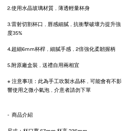
，
2.使用水晶玻璃材質
薄透輕量杯身
，
，
3.雷射切割杯口
唇感細膩
抗衝擊破壞力提升強
度35%
，
，
4.超細6mm杯桿
細膩手感
2倍強化柔韌握柄
，
5.附原廠盒裝
送禮自用兩相宜
，
※ 注意事項：此為手工吹製水晶杯
可能會有不影
，
響使用之微小氣泡
介意者請勿下單
- 商品介紹