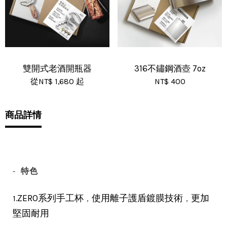
雙開式老酒開瓶器
316不鏽鋼酒壺 7oz
從
NT$ 1,680
起
NT$ 400
商品詳情
-
特色
，
，
ZERO系列手工杯
使用離子護盾鍍膜技術
更加
1.
堅固耐用