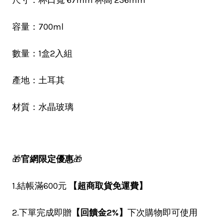
尺寸：杯口寬 67mm 杯高 236mm
容量：700ml
數量：1盒2入組
產地：土耳其
材質：水晶玻璃
🎁
官網限定優惠
🎁
1.結帳滿600元
【超商取貨免運費】
2.下單完成即贈
【回饋金2%】
下次購物即可使用