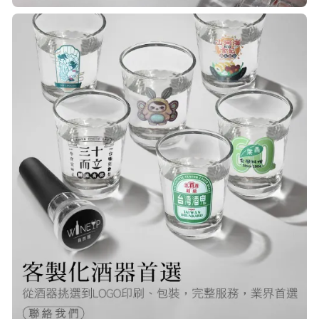
R***
21/Nov/2025 05:25 pm
已經回購無數次，賣家態度良好，有
問必答，包裝完整，商品也非常的
棒！
Q***
22/Nov/2025 12:40 pm
很快就收到商品了，出貨速度非常的
快，非常棒的賣家 質感又耐看,細膩
包裝得很小心 CP值很高！！推薦購入