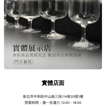
品質非常好！手摸的觸感就很明顯感
覺質感
O***
24/Nov/2025 02:15 pm
出貨迅速＆價格實在的好店家～已經
第 6次回購
實體店面
新北市中和區中山路三段114巷33號1樓
營業時間：週一至週六 13:00 - 18:00
N***