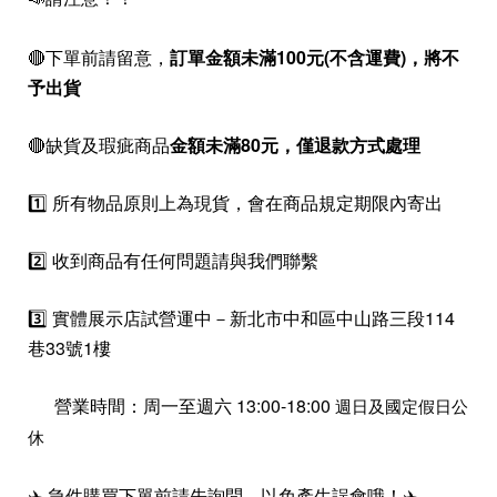
🔴下單前請留意，
訂單金額未滿100元(不含運費)，
將不
予出貨
🔴缺貨及瑕疵商品
金額未滿80元，僅退款方式處理
1️⃣ 所有物品原則上為現貨，會在商品規定期限內寄出
2️⃣ 收到商品有任何問題請與我們聯繫
3️⃣ 實體展示店試營運中－新北市中和區中山路三段114
巷33號1樓
營業時間：周一至週六 13:00-18:00
週日及國定假日公
休
✈️ 急件購買下單前請先詢問，以免產生誤會哦！✈️