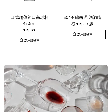
這間店。
日式超薄斜口高球杯
304不鏽鋼 烈酒酒嘴
450ml
從
NT$ 30
起
NT$ 120
加入購物車
T***
加入購物車
19/Nov/2025 02:50 pm
貨速度快，商品品質也很ok，價格又
超值，值得推薦大家購買
S***