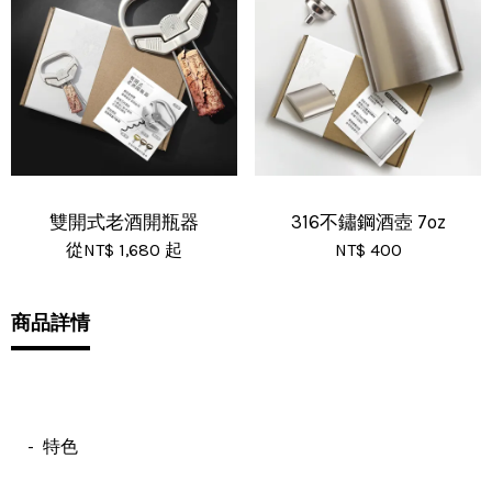
雙開式老酒開瓶器
316不鏽鋼酒壺 7oz
從
NT$ 1,680
起
NT$ 400
商品詳情
- 特色