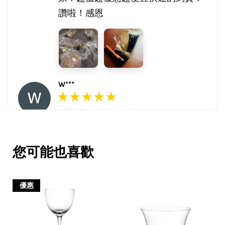
讚啦！感恩
W***
16/Nov/2025 03:45 pm
包裝用心。寄件快速。產品品質優。
賣家很用心，會再回購多次，會再到
您可能也喜歡
這購買。希望賣家能多選賣更多商
品。
優惠