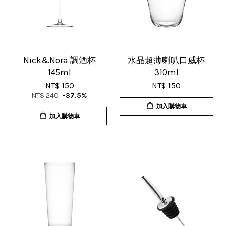
V***
17/Nov/2025 11:05 am
超用心的包裝，非常好用的產品，謝
Nick&Nora 調酒杯
水晶超薄喇叭口威杯
145ml
310ml
謝賣家，價格超優惠，CP值超高，推
NT$ 150
NT$ 150
薦給大家！
NT$ 240
-37.5%
加入購物車
加入購物車
U***
18/Nov/2025 07:35 pm
杯子的品質非常好、寄出很快速很有
效率，現在買調酒用品都會優先選購