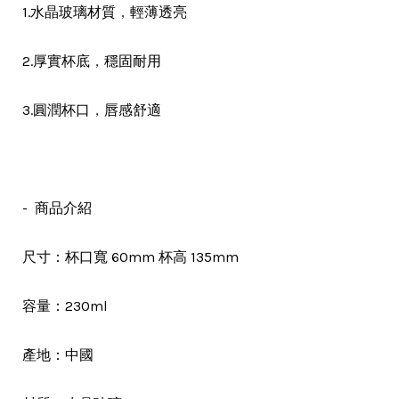
，
1.水晶玻璃材質
輕薄透亮
，
2.厚實杯底
穩固耐用
，
3.圓潤杯口
唇感舒適
- 商品介紹
尺寸：杯口寬 60mm 杯高 135mm
容量：230ml
產地：中國