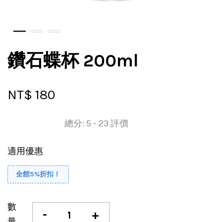
鑽石蝶杯 200ml
NT$ 180
總分:
5
-
23
評價
適用優惠
全館5%折扣！
數
-
+
量