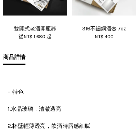
雙開式老酒開瓶器
316不鏽鋼酒壺 7oz
從
NT$ 1,680
起
NT$ 400
商品詳情
- 特色
1.水晶玻璃，清澈透亮
2.杯壁輕薄透亮，飲酒時唇感細膩