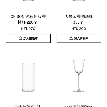
17/Nov/2025 11:05 am
超用心的包裝，非常好用的產品，謝
CRISON 純粹短版香
大鬱金香調酒杯
檳杯 220ml
355ml
謝賣家，價格超優惠，CP值超高，推
NT$ 270
NT$ 200
薦給大家！
加入購物車
加入購物車
U***
18/Nov/2025 07:35 pm
杯子的品質非常好、寄出很快速很有
效率，現在買調酒用品都會優先選購
這間店。