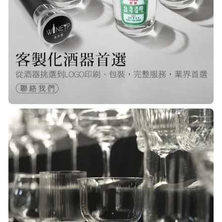
Q***
22/Nov/2025 12:40 pm
很快就收到商品了，出貨速度非常的
快，非常棒的賣家 質感又耐看,細膩
包裝得很小心 CP值很高！！推薦購入
P***
23/Nov/2025 08:00 am
品質非常好！手摸的觸感就很明顯感
覺質感