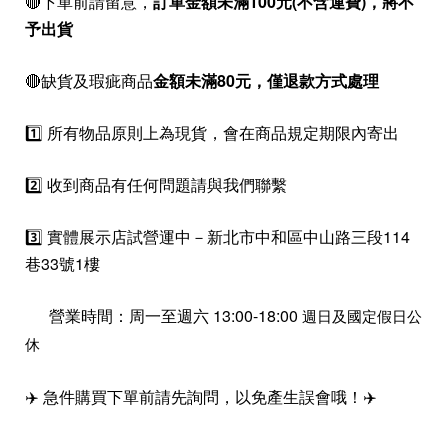
🔴下單前請留意，
訂單金額未滿100元(不含運費)，
將不
予出貨
🔴缺貨及瑕疵商品
金額未滿80元，僅退款方式處理
1️⃣ 所有物品原則上為現貨，會在商品規定期限內寄出
2️⃣ 收到商品有任何問題請與我們聯繫
3️⃣ 實體展示店試營運中－新北市中和區中山路三段114
巷33號1樓
營業時間：周一至週六 13:00-18:00
週日及國定假日公
休
✈️ 急件購買下單前請先詢問，以免產生誤會哦！✈️