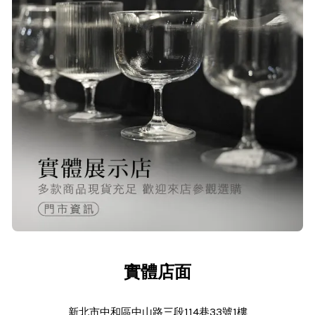
23/Nov/2025 08:00 am
品質非常好！手摸的觸感就很明顯感
覺質感
O***
24/Nov/2025 02:15 pm
出貨迅速＆價格實在的好店家～已經
第 6次回購
實體店面
新北市中和區中山路三段114巷33號1樓