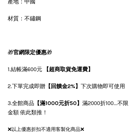
產地：中國
材質：不鏽鋼
🎁
官網限定優惠
🎁
1.結帳滿600元
【超商取貨免運費】
2.下單完成即贈
【回饋金2%】
下次購物即可使用
3.全館商品
【滿1000元折50】
滿2000折100...不限
金額 依此類推！
❌以上優惠折扣不適用客製化商品❌