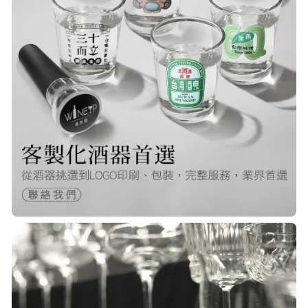
棒！
Q***
22/Nov/2025 12:40 pm
很快就收到商品了，出貨速度非常的
快，非常棒的賣家 質感又耐看,細膩
包裝得很小心 CP值很高！！推薦購入
P***