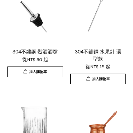
V***
17/Nov/2025 11:05 am
超用心的包裝，非常好用的產品，謝
304不鏽鋼 烈酒酒嘴
304不鏽鋼 水果針 環
型款
從
NT$ 30
起
謝賣家，價格超優惠，CP值超高，推
從
NT$ 18
起
薦給大家！
加入購物車
加入購物車
U***
18/Nov/2025 07:35 pm