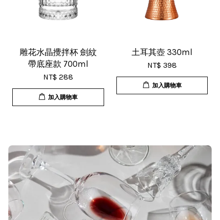
杯子的品質非常好、寄出很快速很有
效率，現在買調酒用品都會優先選購
這間店。
雕花水晶攪拌杯 劍紋
土耳其壺 330ml
帶底座款 700ml
NT$ 398
NT$ 288
加入購物車
加入購物車
T***
19/Nov/2025 02:50 pm
貨速度快，商品品質也很ok，價格又
超值，值得推薦大家購買