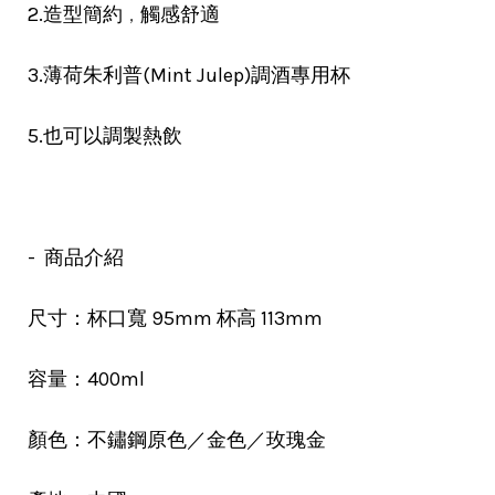
，
2.造型簡約
觸感舒適
3.薄荷朱利普(Mint Julep)調酒專用杯
5.也可以調製熱飲
- 商品介紹
尺寸：杯口寬 95mm 杯高 113mm
容量：400ml
顏色：不鏽鋼原色／金色／玫瑰金