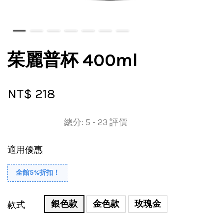
茱麗普杯 400ml
NT$ 218
總分:
5
-
23
評價
適用優惠
全館5%折扣！
銀色款
金色款
玫瑰金
款式