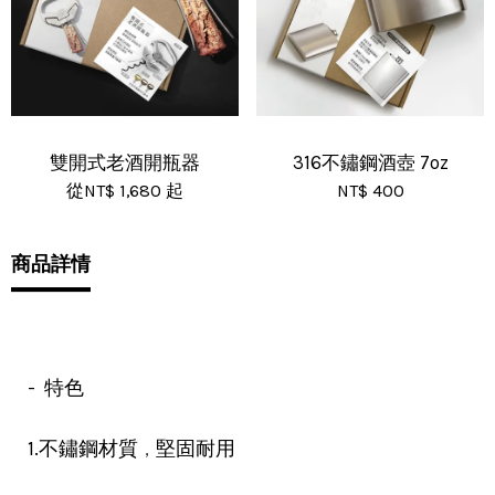
雙開式老酒開瓶器
316不鏽鋼酒壺 7oz
從
NT$ 1,680
起
NT$ 400
商品詳情
- 特色
，
1.不鏽鋼材質
堅固耐用