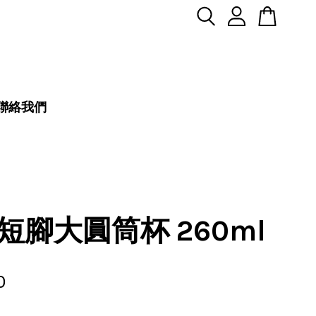
聯絡我們
短腳大圓筒杯 260ml
0