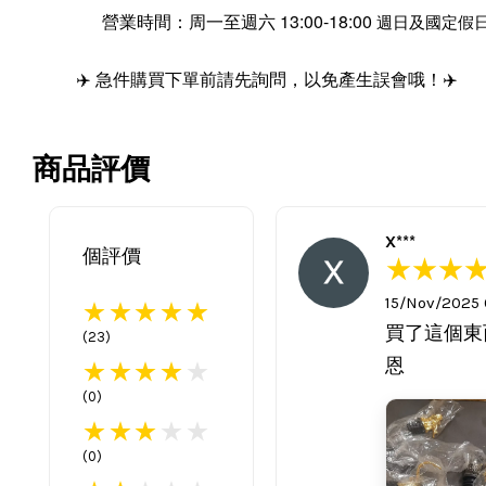
營業時間：周一至週六 13:00-18:00
週日及國定假
✈️ 急件購買下單前請先詢問，以免產生誤會哦！✈️
商品評價
X***
個評價
15/Nov/2025
買了這個東
(
23
)
恩
(
0
)
(
0
)