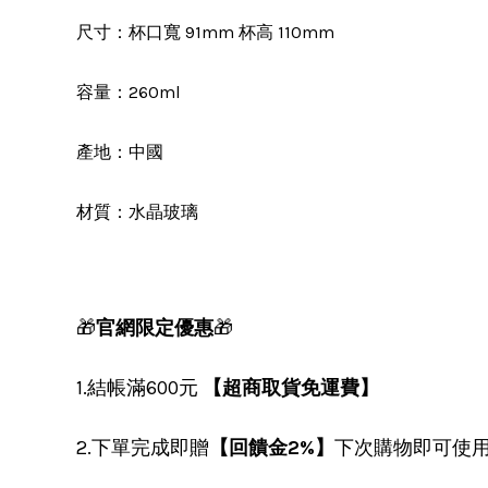
尺寸：杯口寬 91mm 杯高 110mm
容量：260ml
產地：中國
材質：水晶玻璃
🎁
官網限定優惠
🎁
1.結帳滿600元
【超商取貨免運費】
2.下單完成即贈
【回饋金2%】
下次購物即可使