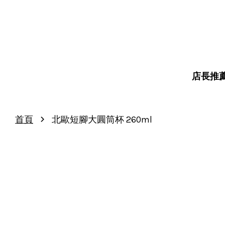
店長推
›
首頁
北歐短腳大圓筒杯 260ml