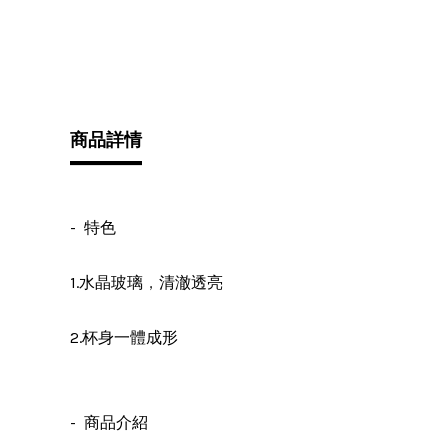
商品詳情
- 特色
，
1.水晶玻璃
清澈透亮
2.杯身一體成形
- 商品介紹