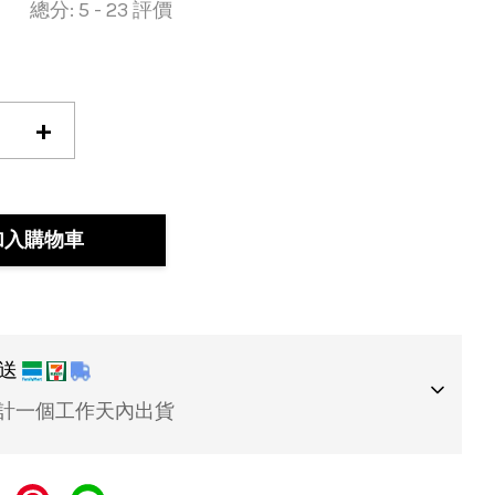
總分:
5
-
23
評價
+
加入購物車
運送
計一個工作天內出貨
式