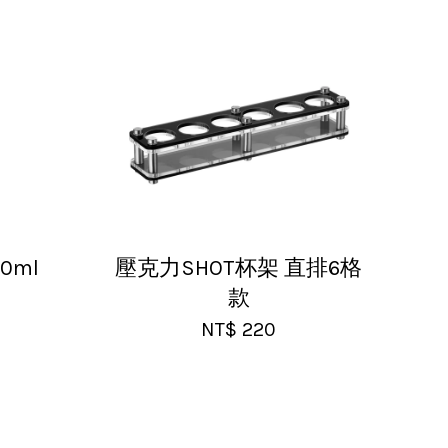
高，推薦給大家！
0ml
壓克力SHOT杯架 直排6格
款
NT$ 220
選購這間店。