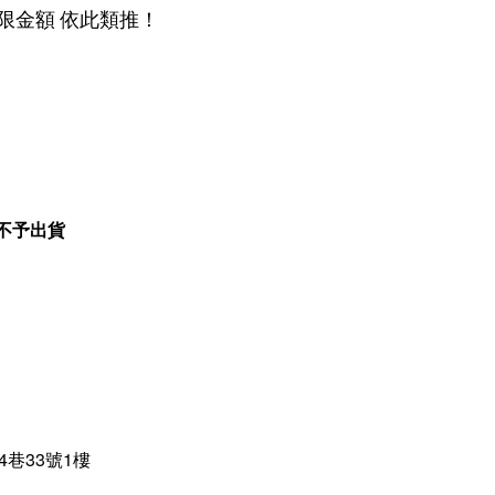
..不限金額 依此類推！
不予出貨
4巷33號1樓