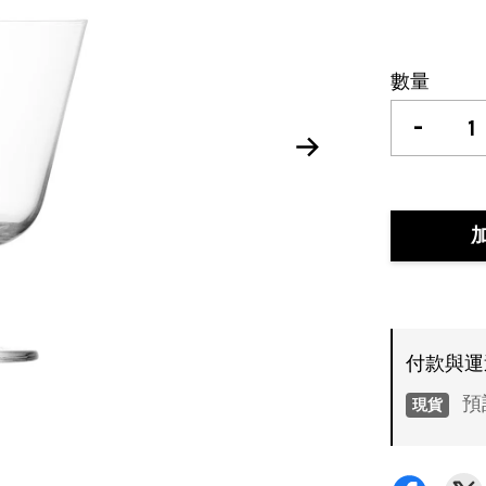
數量
-
付款與
預
現貨
付款方