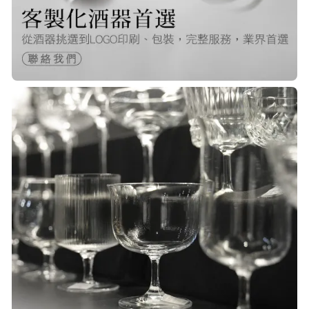
22/Nov/2025 12:40 pm
很快就收到商品了，出貨速度非常的
快，非常棒的賣家 質感又耐看,細膩
包裝得很小心 CP值很高！！推薦購入
P***
23/Nov/2025 08:00 am
品質非常好！手摸的觸感就很明顯感
覺質感