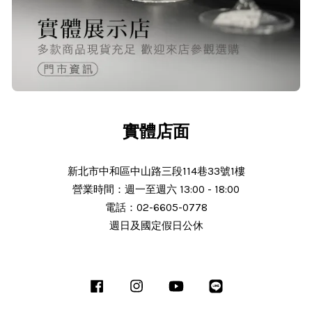
O***
24/Nov/2025 02:15 pm
出貨迅速＆價格實在的好店家～已經
第 6次回購
實體店面
新北市中和區中山路三段114巷33號1樓
營業時間：週一至週六 13:00 - 18:00
電話：02-6605-0778
N***
週日及國定假日公休
25/Nov/2025 11:30 am
服務態度好 解說詳細 謝謝老闆細心解
Facebook
Instagram
YouTube
Line
說商品 細心解說 商品完整 使用中 後
續沒有問題會推薦朋友 老闆人很熱心