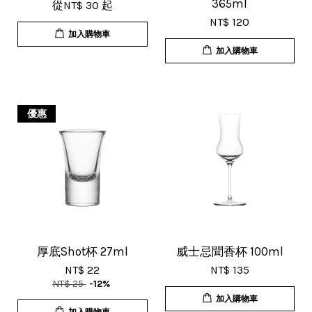
365ml
從
NT$ 30
起
謝賣家，價格超優惠，CP值超高，推
NT$ 120
薦給大家！
加入購物車
加入購物車
優惠
U***
18/Nov/2025 07:35 pm
杯子的品質非常好、寄出很快速很有
效率，現在買調酒用品都會優先選購
這間店。
厚底Shot杯 27ml
威士忌聞香杯 100ml
NT$ 22
NT$ 135
NT$ 25
-12%
加入購物車
加入購物車