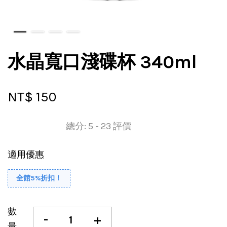
水晶寬口淺碟杯 340ml
NT$ 150
總分:
5
-
23
評價
適用優惠
全館5%折扣！
數
-
+
量