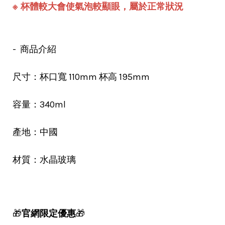
※ 杯體較大會使氣泡較顯眼，屬於正常狀況
- 商品介紹
尺寸：杯口寬 110mm 杯高 195mm
容量：340ml
產地：中國
材質：水晶玻璃
🎁
官網限定優惠
🎁