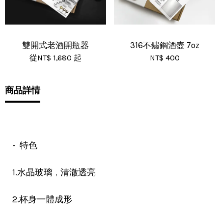
雙開式老酒開瓶器
316不鏽鋼酒壺 7oz
從
NT$ 1,680
起
NT$ 400
商品詳情
- 特色
，
1.水晶玻璃
清澈透亮
2.杯身一體成形