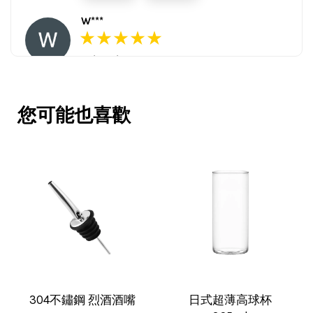
W***
16/Nov/2025 03:45 pm
包裝用心。寄件快速。產品品質優。
賣家很用心，會再回購多次，會再到
您可能也喜歡
這購買。希望賣家能多選賣更多商
品。
V***
17/Nov/2025 11:05 am
超用心的包裝，非常好用的產品，謝
304不鏽鋼 烈酒酒嘴
日式超薄高球杯