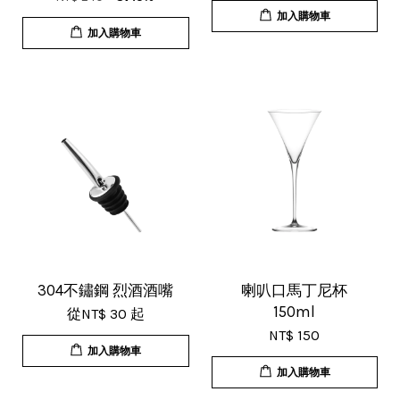
加入購物車
加入購物車
U***
18/Nov/2025 07:35 pm
杯子的品質非常好、寄出很快速很有
效率，現在買調酒用品都會優先選購
這間店。
304不鏽鋼 烈酒酒嘴
喇叭口馬丁尼杯
150ml
從
NT$ 30
起
NT$ 150
加入購物車
T***
加入購物車