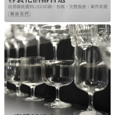
快，非常棒的賣家 質感又耐看,細膩
包裝得很小心 CP值很高！！推薦購入
P***
23/Nov/2025 08:00 am
品質非常好！手摸的觸感就很明顯感
覺質感
O***