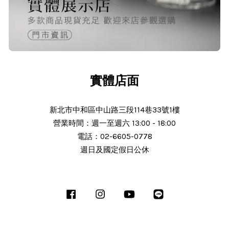
24/Nov/2025 02:15 pm
出貨迅速＆價格實在的好店家～已經
第 6次回購
實體店面
新北市中和區中山路三段114巷33號1樓
營業時間：週一至週六 13:00 - 18:00
N***
電話：02-6605-0778
週日及國定假日公休
25/Nov/2025 11:30 am
服務態度好 解說詳細 謝謝老闆細心解
說商品 細心解說 商品完整 使用中 後
Facebook
Instagram
YouTube
Line
續沒有問題會推薦朋友 老闆人很熱心
解說十分詳細有機會會回