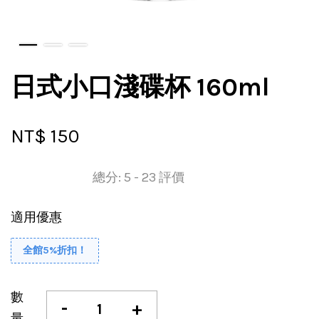
日式小口淺碟杯 160ml
NT$ 150
總分:
5
-
23
評價
適用優惠
全館5%折扣！
數
-
+
量