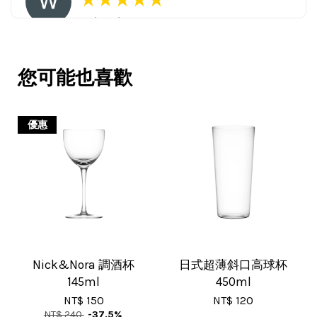
16/Nov/2025 03:45 pm
包裝用心。寄件快速。產品品質優。
賣家很用心，會再回購多次，會再到
您可能也喜歡
這購買。希望賣家能多選賣更多商
品。
優惠
V***
17/Nov/2025 11:05 am
超用心的包裝，非常好用的產品，謝
Nick&Nora 調酒杯
日式超薄斜口高球杯
145ml
450ml
謝賣家，價格超優惠，CP值超高，推
NT$ 150
NT$ 120
薦給大家！
NT$ 240
-37.5%