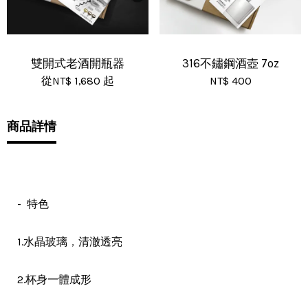
雙開式老酒開瓶器
316不鏽鋼酒壺 7oz
從
NT$ 1,680
起
NT$ 400
商品詳情
- 特色
，
1.水晶玻璃
清澈透亮
2.杯身一體成形