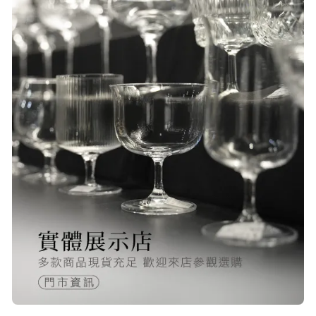
P***
23/Nov/2025 08:00 am
品質非常好！手摸的觸感就很明顯感
覺質感
O***
24/Nov/2025 02:15 pm
出貨迅速＆價格實在的好店家～已經
第 6次回購