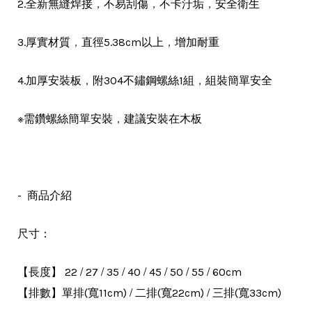
，
，
，
2.全新無縫焊接
不易刮傷
不卡汙垢
安全衛生
，
，
3.厚實材質
直徑5.38cm以上
增加耐重
，
，
4.加厚安裝板
附304不鏽鋼螺絲1組
組裝簡單安全
，
※需鑽螺絲簡單安裝
建議安裝在木板
- 商品介紹
尺寸：
/
/
/
/
/
/
/
【長度】 22
27
35
40
45
50
55
60cm
/
/
【排數】單排(寬11cm)
二排(寬22cm)
三排(寬33cm)