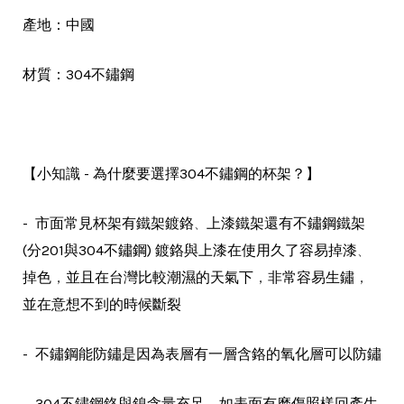
產地：中國
材質：304不鏽鋼
【小知識 - 為什麼要選擇304不鏽鋼的杯架？】
、
- 市面常見杯架有鐵架鍍鉻
上漆鐵架還有不鏽鋼鐵架
、
(分201與304不鏽鋼) 鍍鉻與上漆在使用久了容易掉漆
，
，
，
掉色
並且在台灣比較潮濕的天氣下
非常容易生鏽
並在意想不到的時候斷裂
- 不鏽鋼能防鏽是因為表層有一層含鉻的氧化層可以防鏽
，
- 304不鏽鋼鉻與鎳含量充足
如表面有磨傷照樣回產生