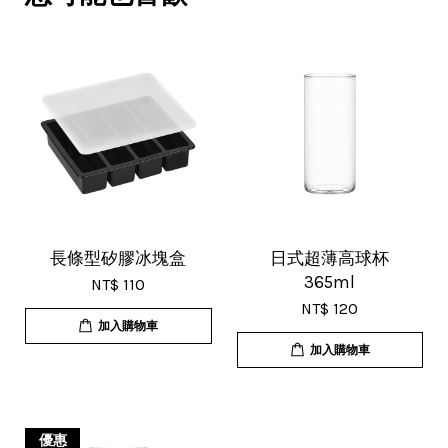
這購買。希望賣家能多選賣更多商
品。
V***
17/Nov/2025 11:05 am
超用心的包裝，非常好用的產品，謝
長條型矽膠冰塊盒
日式超薄高球杯
365ml
NT$ 110
謝賣家，價格超優惠，CP值超高，推
NT$ 120
薦給大家！
加入購物車
加入購物車
優惠