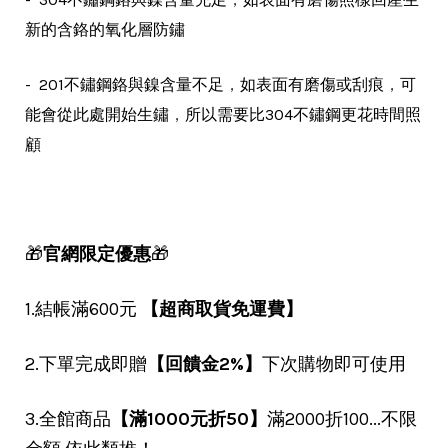
新的含鉻的氧化層防鏽
，
，
- 201不鏽鋼鉻與鎳含量不足
如表面有磨傷或刮痕
可
，
能會從此處開始生鏽
所以需要比304不鏽鋼更花時間照
顧
🎁
官網限定優惠
🎁
1.結帳滿600元
【超商取貨免運費】
2.下單完成即贈
【回饋金2%】
下次購物即可使用
3.全館商品
【滿1000元折50】
滿2000折100...不限