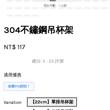
304不鏽鋼吊杯架
NT$ 117
總分:
5
-
23
評價
適用優惠
全館5%折扣！
【22cm】單排吊杯架
Variation