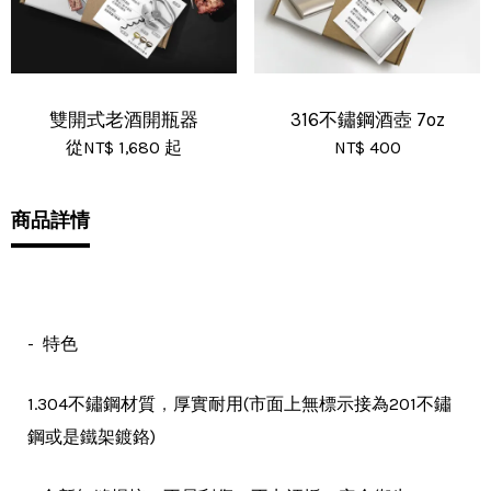
雙開式老酒開瓶器
316不鏽鋼酒壺 7oz
從
NT$ 1,680
起
NT$ 400
商品詳情
- 特色
，
1.304不鏽鋼材質
厚實耐用(市面上無標示接為201不鏽
鋼或是鐵架鍍鉻)