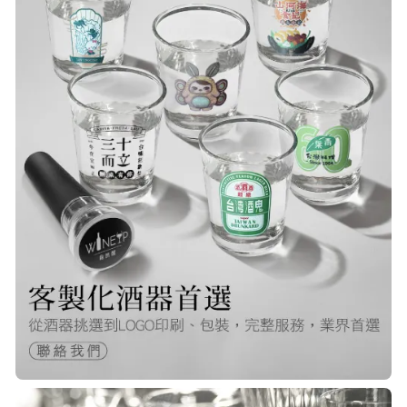
已經回購無數次，賣家態度良好，有
問必答，包裝完整，商品也非常的
棒！
Q***
22/Nov/2025 12:40 pm
很快就收到商品了，出貨速度非常的
快，非常棒的賣家 質感又耐看,細膩
包裝得很小心 CP值很高！！推薦購入