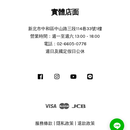
實體店面
新北市中和區中山路三段114巷33號1樓
營業時間：週一至週六 13:00 - 18:00
N***
電話：02-6605-0778
週日及國定假日公休
25/Nov/2025 11:30 am
服務態度好 解說詳細 謝謝老闆細心解
說商品 細心解說 商品完整 使用中 後
Facebook
Instagram
YouTube
Line
續沒有問題會推薦朋友 老闆人很熱心
解說十分詳細有機會會回
Visa
Master
JCB
服務條款
|
隱私政策
|
退款政策
J***