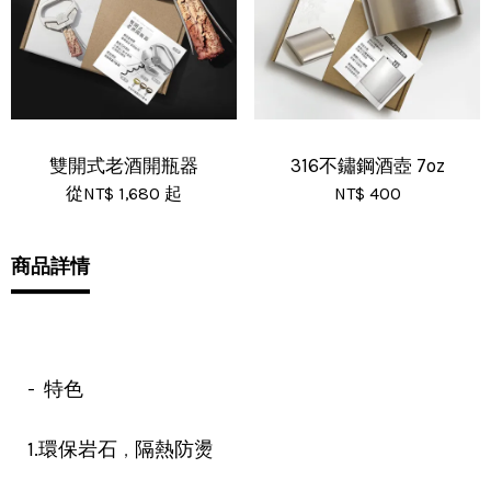
雙開式老酒開瓶器
316不鏽鋼酒壺 7oz
從
NT$ 1,680
起
NT$ 400
商品詳情
- 特色
，
1.環保岩石
隔熱防燙