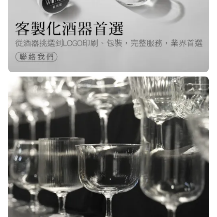
22/Nov/2025 12:40 pm
很快就收到商品了，出貨速度非常的
快，非常棒的賣家 質感又耐看,細膩
包裝得很小心 CP值很高！！推薦購入
P***
23/Nov/2025 08:00 am
品質非常好！手摸的觸感就很明顯感
覺質感