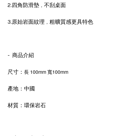
，
2.四角防滑墊
不刮桌面
，
3.原始岩面紋理
粗曠質感更具特色
- 商品介紹
長 100mm 寬
100mm
尺寸：
產地：中國
材質：環保岩石