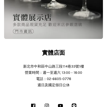
O***
24/Nov/2025 02:15 pm
出貨迅速＆價格實在的好店家～已經
第 6次回購
實體店面
新北市中和區中山路三段114巷33號1樓
營業時間：週一至週六 13:00 - 18:00
電話：02-6605-0778
N***
週日及國定假日公休
25/Nov/2025 11:30 am
服務態度好 解說詳細 謝謝老闆細心解
Facebook
Instagram
YouTube
Line
說商品 細心解說 商品完整 使用中 後