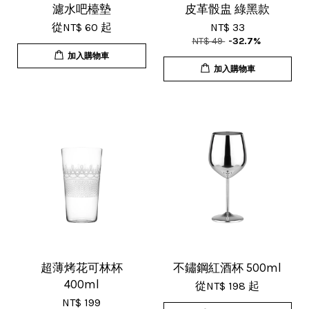
超用心的包裝，非常好用的產品，謝
濾水吧檯墊
皮革骰盅 綠黑款
從
NT$ 60
起
NT$ 33
謝賣家，價格超優惠，CP值超高，推
NT$ 49
-32.7%
薦給大家！
加入購物車
加入購物車
U***
18/Nov/2025 07:35 pm
杯子的品質非常好、寄出很快速很有
效率，現在買調酒用品都會優先選購
這間店。
超薄烤花可林杯
不鏽鋼紅酒杯 500ml
400ml
從
NT$ 198
起
NT$ 199