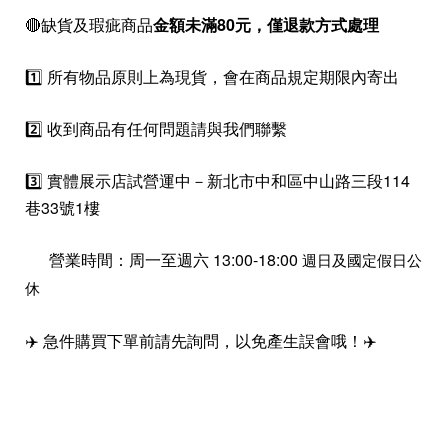
🔴缺貨及瑕疵商品
金額未滿80元，僅退款方式處理
1️⃣ 所有物品原則上為現貨，會在商品規定期限內寄出
2️⃣ 收到商品有任何問題請與我們聯繫
3️⃣ 實體展示店試營運中－新北市中和區中山路三段114
巷33號1樓
營業時間：周一至週六 13:00-18:00
週日及國定假日公
休
✈️ 急件購買下單前請先詢問，以免產生誤會哦！✈️