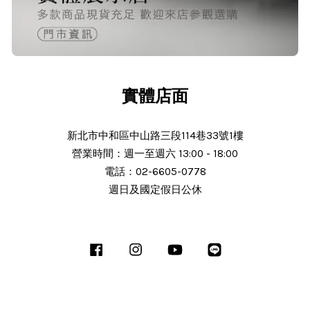
24/Nov/2025 02:15 pm
出貨迅速＆價格實在的好店家～已經
第 6次回購
實體店面
新北市中和區中山路三段114巷33號1樓
營業時間：週一至週六 13:00 - 18:00
N***
電話：02-6605-0778
週日及國定假日公休
25/Nov/2025 11:30 am
服務態度好 解說詳細 謝謝老闆細心解
說商品 細心解說 商品完整 使用中 後
Facebook
Instagram
YouTube
Line
續沒有問題會推薦朋友 老闆人很熱心
解說十分詳細有機會會回