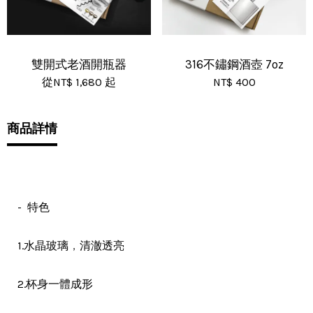
雙開式老酒開瓶器
316不鏽鋼酒壺 7oz
從
NT$ 1,680
起
NT$ 400
商品詳情
- 特色
，
1.水晶玻璃
清澈透亮
2.杯身一體成形