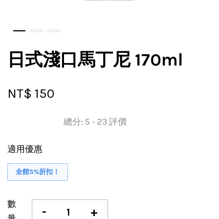
日式淺口馬丁尼 170ml
NT$ 150
總分:
5
-
23
評價
適用優惠
全館5%折扣！
數
-
+
量