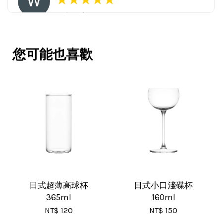
16/Nov/2025 03:45 pm
包裝用心。寄件快速。產品品質優。
賣家很用心，會再回購多次，會再到
您可能也喜歡
這購買。希望賣家能多選賣更多商
品。
V***
17/Nov/2025 11:05 am
超用心的包裝，非常好用的產品，謝
日式超薄高球杯
日式小口淺碟杯
365ml
160ml
謝賣家，價格超優惠，CP值超高，推
NT$ 120
NT$ 150
薦給大家！