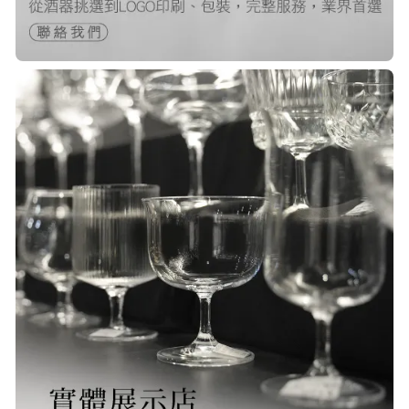
快，非常棒的賣家 質感又耐看,細膩
包裝得很小心 CP值很高！！推薦購入
P***
23/Nov/2025 08:00 am
品質非常好！手摸的觸感就很明顯感
覺質感
O***