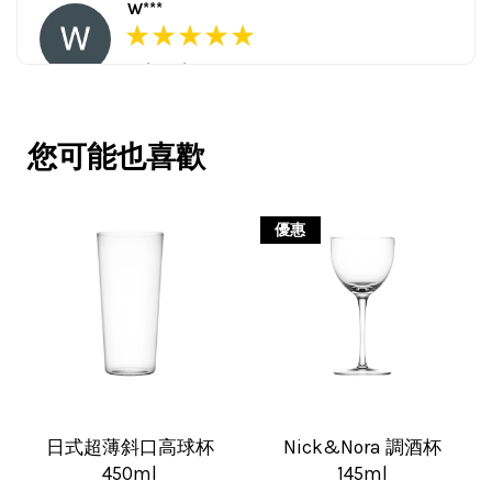
W***
16/Nov/2025 03:45 pm
包裝用心。寄件快速。產品品質優。
賣家很用心，會再回購多次，會再到
您可能也喜歡
這購買。希望賣家能多選賣更多商
品。
優惠
V***
17/Nov/2025 11:05 am
超用心的包裝，非常好用的產品，謝
日式超薄斜口高球杯
Nick&Nora 調酒杯
450ml
145ml
謝賣家，價格超優惠，CP值超高，推