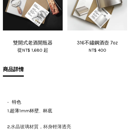
雙開式老酒開瓶器
316不鏽鋼酒壺 7oz
從
NT$ 1,680
起
NT$ 400
商品詳情
特色
-
、
1.超薄1mm杯壁
杯底
水晶玻璃材質，杯身輕薄透亮
2.