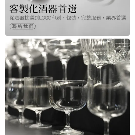
很快就收到商品了，出貨速度非常的
快，非常棒的賣家 質感又耐看,細膩
包裝得很小心 CP值很高！！推薦購入
P***
23/Nov/2025 08:00 am
品質非常好！手摸的觸感就很明顯感
覺質感