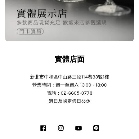
O***
24/Nov/2025 02:15 pm
出貨迅速＆價格實在的好店家～已經
第 6次回購
實體店面
新北市中和區中山路三段114巷33號1樓
營業時間：週一至週六 13:00 - 18:00
N***
電話：02-6605-0778
週日及國定假日公休
25/Nov/2025 11:30 am
服務態度好 解說詳細 謝謝老闆細心解
說商品 細心解說 商品完整 使用中 後
Facebook
Instagram
YouTube
Line
續沒有問題會推薦朋友 老闆人很熱心