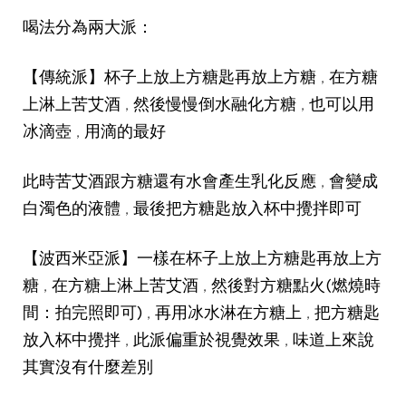
喝法分為兩大派：
【傳統派】杯子上放上方糖匙再放上方糖
在方糖
，
上淋上苦艾酒
然後慢慢倒水融化方糖
也可以用
，
，
冰滴壺
用滴的最好
，
此時苦艾酒跟方糖還有水會產生乳化反應
會變成
，
白濁色的液體
最後把方糖匙放入杯中攪拌即可
，
【波西米亞派】一樣在杯子上放上方糖匙再放上方
糖
在方糖上淋上苦艾酒
然後對方糖點火(燃燒時
，
，
間：拍完照即可)
再用冰水淋在方糖上
把方糖匙
，
，
放入杯中攪拌
此派偏重於視覺效果
味道上來說
，
，
其實沒有什麼差別