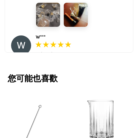
W***
16/Nov/2025 03:45 pm
包裝用心。寄件快速。產品品質優。
賣家很用心，會再回購多次，會再到
您可能也喜歡
這購買。希望賣家能多選賣更多商
品。
V***