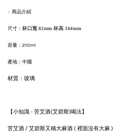
- 商品介紹
尺寸：
杯口寬 82mm 杯高 164mm
容量：210ml
中國
產地：
材質：玻璃
【小知識 - 苦艾酒(艾碧斯)喝法】
苦艾酒 / 艾碧斯又稱大麻酒 ( 裡面沒有大麻 )