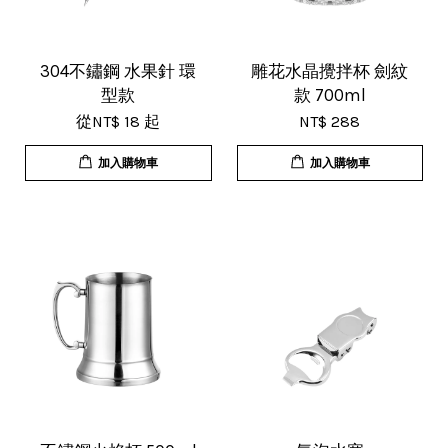
17/Nov/2025 11:05 am
超用心的包裝，非常好用的產品，謝
304不鏽鋼 水果針 環
雕花水晶攪拌杯 劍紋
型款
款 700ml
謝賣家，價格超優惠，CP值超高，推
從
NT$ 18
起
NT$ 288
薦給大家！
加入購物車
加入購物車
U***
18/Nov/2025 07:35 pm
杯子的品質非常好、寄出很快速很有
效率，現在買調酒用品都會優先選購
這間店。