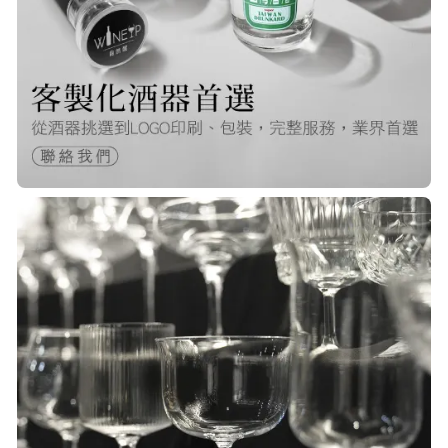
Q***
22/Nov/2025 12:40 pm
很快就收到商品了，出貨速度非常的
快，非常棒的賣家 質感又耐看,細膩
包裝得很小心 CP值很高！！推薦購入
P***
23/Nov/2025 08:00 am
品質非常好！手摸的觸感就很明顯感
覺質感