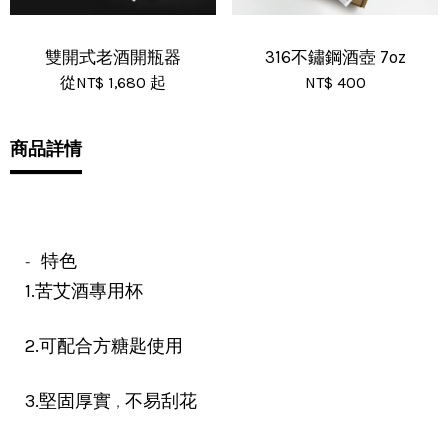
雙開式老酒開瓶器
316不鏽鋼酒壺 7oz
從
NT$ 1,680
起
NT$ 400
商品詳情
特色
-
1.苦艾酒專用杯
2.可配合方糖匙使用
3.堅固厚實
不易刮花
，