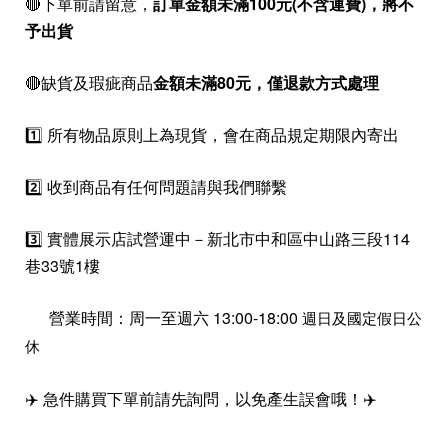
🔴下單前請留意，
訂單金額未滿100元(不含運費)，
將不
予出貨
🔴缺貨及瑕疵商品
金額未滿80元，僅退款方式處理
1️⃣ 所有物品原則上為現貨，會在商品規定期限內寄出
2️⃣ 收到商品有任何問題請與我們聯繫
3️⃣ 實體展示店試營運中－新北市中和區中山路三段114
巷33號1樓
營業時間：周一至週六 13:00-18:00
週日及國定假日公
休
✈️ 急件購買下單前請先詢問，以免產生誤會哦！✈️