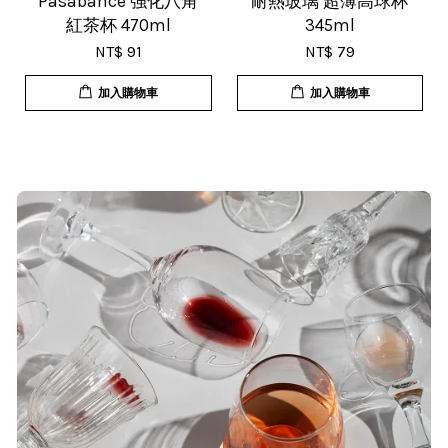
Pasabahce 強化八角
耐熱玻璃 超薄高球杯
紅茶杯 470ml
345ml
NT$ 91
NT$ 79
加入購物車
加入購物車
T***
19/Nov/2025 02:50 pm
貨速度快，商品品質也很ok，價格又
超值，值得推薦大家購買
S***
20/Nov/2025 10:10 am
很快就收到商品了，出貨速度相當