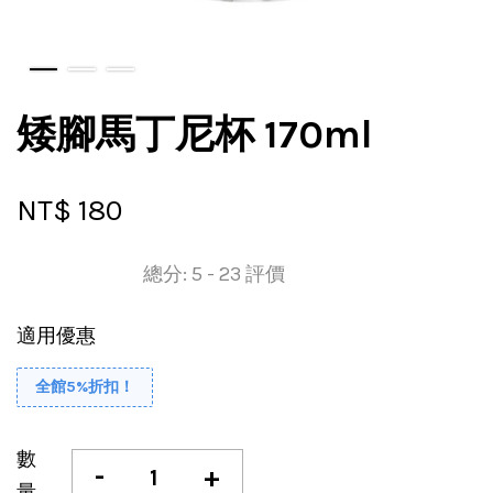
矮腳馬丁尼杯 170ml
NT$ 180
總分:
5
-
23
評價
適用優惠
全館5%折扣！
數
-
+
量