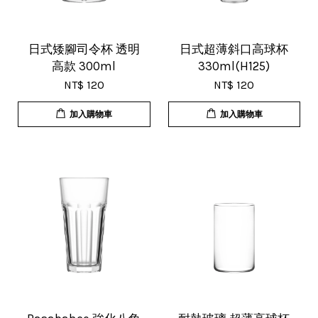
17/Nov/2025 11:05 am
超用心的包裝，非常好用的產品，謝
日式矮腳司令杯 透明
日式超薄斜口高球杯
高款 300ml
330ml(H125)
謝賣家，價格超優惠，CP值超高，推
NT$ 120
NT$ 120
薦給大家！
加入購物車
加入購物車
U***
18/Nov/2025 07:35 pm
杯子的品質非常好、寄出很快速很有
效率，現在買調酒用品都會優先選購
這間店。