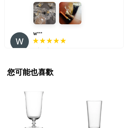
W***
16/Nov/2025 03:45 pm
包裝用心。寄件快速。產品品質優。
賣家很用心，會再回購多次，會再到
您可能也喜歡
這購買。希望賣家能多選賣更多商
品。
V***