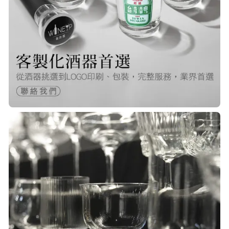
Q***
22/Nov/2025 12:40 pm
很快就收到商品了，出貨速度非常的
快，非常棒的賣家 質感又耐看,細膩
包裝得很小心 CP值很高！！推薦購入
P***
23/Nov/2025 08:00 am
品質非常好！手摸的觸感就很明顯感
覺質感