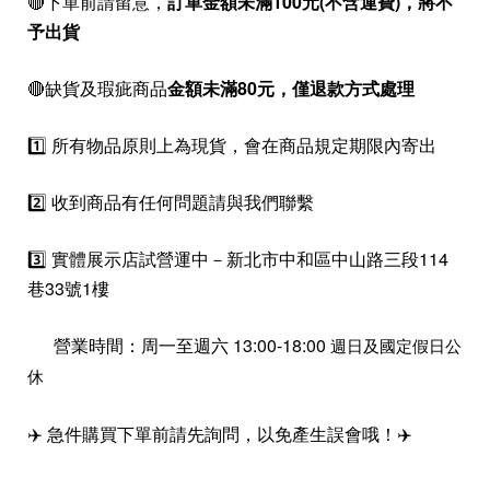
🔴下單前請留意，
訂單金額未滿100元(不含運費)，
將不
予出貨
🔴缺貨及瑕疵商品
金額未滿80元，僅退款方式處理
1️⃣ 所有物品原則上為現貨，會在商品規定期限內寄出
2️⃣ 收到商品有任何問題請與我們聯繫
3️⃣ 實體展示店試營運中－新北市中和區中山路三段114
巷33號1樓
營業時間：周一至週六 13:00-18:00
週日及國定假日公
休
✈️ 急件購買下單前請先詢問，以免產生誤會哦！✈️