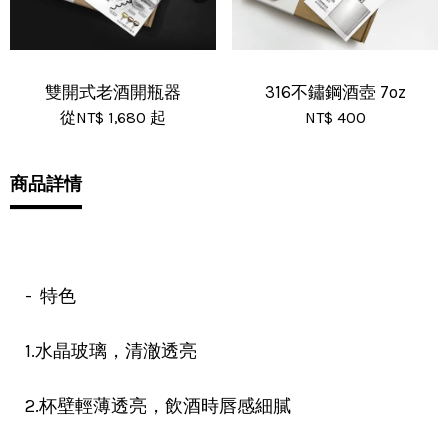
雙開式老酒開瓶器
316不鏽鋼酒壺 7oz
從
NT$ 1,680
起
NT$ 400
商品詳情
- 特色
1.水晶玻璃，清澈透亮
2.杯壁輕薄透亮，飲酒時唇感細膩