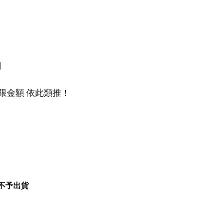
用
..不限金額 依此類推！
不予出貨