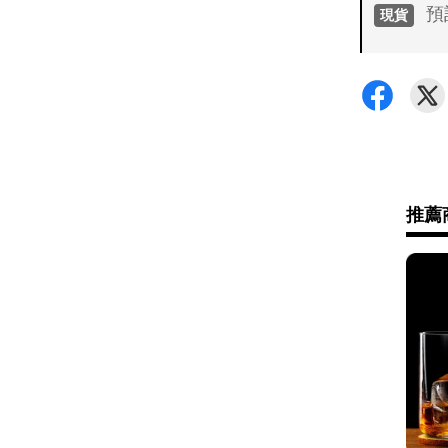
預
現貨
付款方
•
超商 /
•
信用卡
運送方
推薦
•
7-11 -
•
全家 - 
•
新竹物流 
•
黑貓(包裹
•
黑貓(包裹9
•
黑貓(包裹