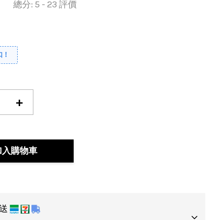
總分:
5
-
23
評價
扣！
+
加入購物車
運送