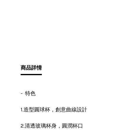
商品詳情
- 特色
1.造型圓球杯，創意曲線設計
2.清透玻璃杯身，圓潤杯口