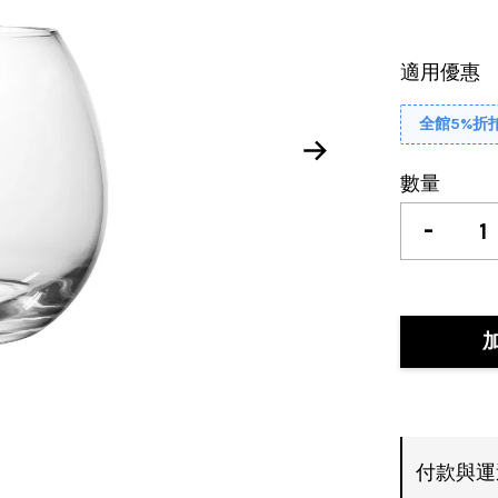
適用優惠
全館5%折
數量
-
付款與