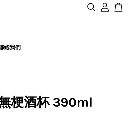
聯絡我們
無梗酒杯 390ml
8