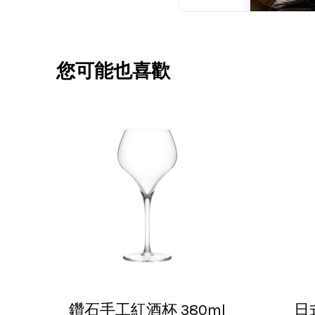
您可能也喜歡
V***
17/Nov/2025 
超用心的包
鑽石手工紅酒杯 380ml
日
U***