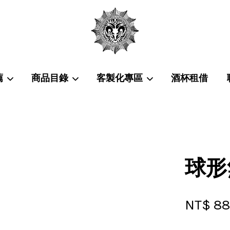
薦
商品目錄
客製化專區
酒杯租借
您的購物車目前還是空的。
繼續購物
球形
NT$ 8