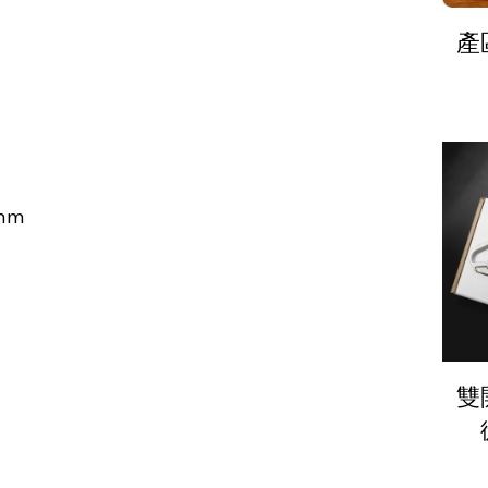
產
mm
雙