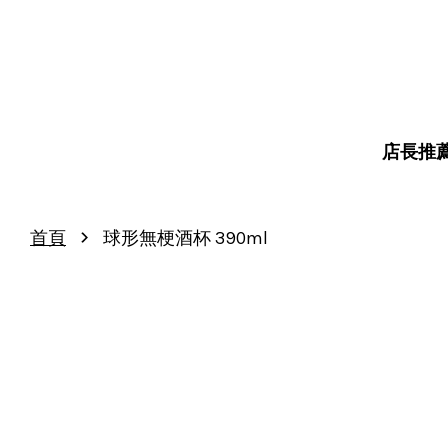
店長推
›
首頁
球形無梗酒杯 390ml