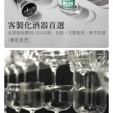
Q***
22/Nov/2025 12:40 pm
很快就收到商品了，出貨速度非常的
快，非常棒的賣家 質感又耐看,細膩
包裝得很小心 CP值很高！！推薦購入
P***
23/Nov/2025 08:00 am
品質非常好！手摸的觸感就很明顯感
覺質感