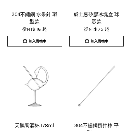
17/Nov/2025 11:05 am
超用心的包裝，非常好用的產品，謝
304不鏽鋼 水果針 環
威士忌矽膠冰塊盒 球
型款
形款
謝賣家，價格超優惠，CP值超高，推
從
NT$ 18
起
從
NT$ 75
起
薦給大家！
加入購物車
加入購物車
U***
18/Nov/2025 07:35 pm
杯子的品質非常好、寄出很快速很有
效率，現在買調酒用品都會優先選購
這間店。
天鵝調酒杯 178ml
304不鏽鋼攪拌棒 平