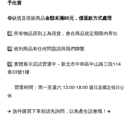
予出貨
🔴缺貨及瑕疵商品
金額未滿80元，僅退款方式處理
1️⃣ 所有物品原則上為現貨，會在商品規定期限內寄出
2️⃣ 收到商品有任何問題請與我們聯繫
3️⃣ 實體展示店試營運中－新北市中和區中山路三段114
巷33號1樓
營業時間：周一至週六 13:00-18:00
週日及國定假日公
休
✈️ 急件購買下單前請先詢問，以免產生誤會哦！✈️