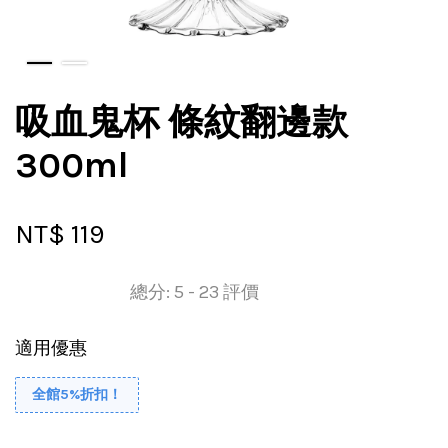
吸血鬼杯 條紋翻邊款
300ml
NT$ 119
總分:
5
-
23
評價
適用優惠
全館5%折扣！