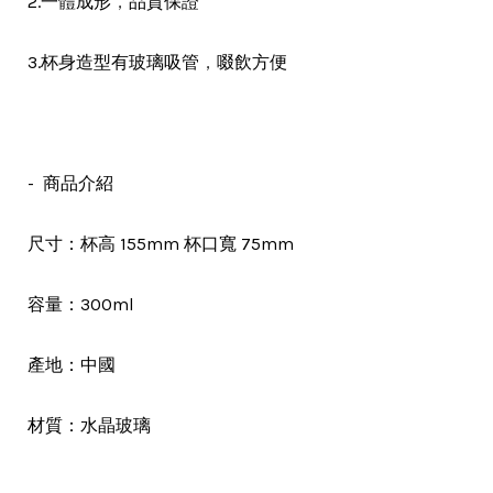
，
2.一體成形
品質保證
，
3.杯身造型有玻璃吸管
啜飲方便
- 商品介紹
尺寸：杯高 155mm 杯口寬 75mm
容量：300ml
產地：中國
水晶玻璃
材質：