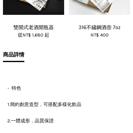
雙開式老酒開瓶器
316不鏽鋼酒壺 7oz
從
NT$ 1,680
起
NT$ 400
商品詳情
- 特色
，
1.簡約創意造型
可搭配多樣化飲品
，
2.一體成形
品質保證