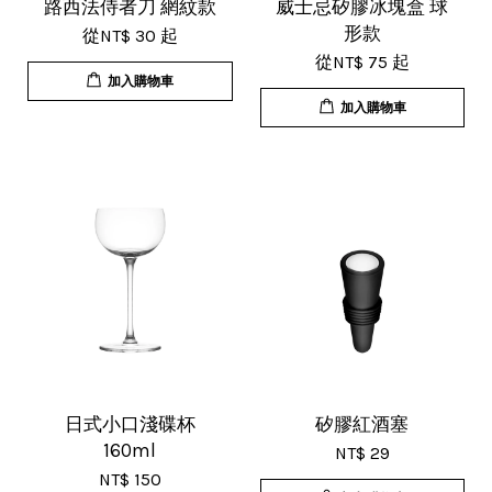
超用心的包裝，非常好用的產品，謝
路西法侍者刀 網紋款
威士忌矽膠冰塊盒 球
形款
從
NT$ 30
起
謝賣家，價格超優惠，CP值超高，推
從
NT$ 75
起
薦給大家！
加入購物車
加入購物車
U***
18/Nov/2025 07:35 pm
杯子的品質非常好、寄出很快速很有
效率，現在買調酒用品都會優先選購
這間店。
日式小口淺碟杯
矽膠紅酒塞
160ml
NT$ 29
NT$ 150