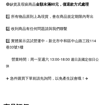
🔴缺貨及瑕疵商品
金額未滿80元，僅退款方式處理
1️⃣ 所有物品原則上為現貨，會在商品規定期限內寄出
2️⃣ 收到商品有任何問題請與我們聯繫
3️⃣ 實體展示店試營運中－新北市中和區中山路三段114
巷33號1樓
營業時間：周一至週六 13:00-18:00
週日及國定假日公
休
✈️ 急件購買下單前請先詢問，以免產生誤會哦！✈️