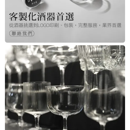
22/Nov/2025 12:40 pm
很快就收到商品了，出貨速度非常的
快，非常棒的賣家 質感又耐看,細膩
包裝得很小心 CP值很高！！推薦購入
P***
23/Nov/2025 08:00 am
品質非常好！手摸的觸感就很明顯感
覺質感