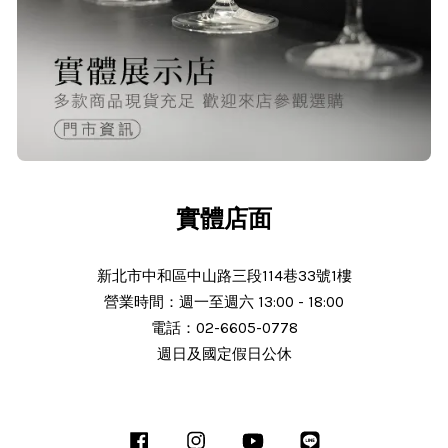
O***
24/Nov/2025 02:15 pm
出貨迅速＆價格實在的好店家～已經
第 6次回購
實體店面
新北市中和區中山路三段114巷33號1樓
營業時間：週一至週六 13:00 - 18:00
N***
電話：02-6605-0778
週日及國定假日公休
25/Nov/2025 11:30 am
服務態度好 解說詳細 謝謝老闆細心解
說商品 細心解說 商品完整 使用中 後
Facebook
Instagram
YouTube
Line