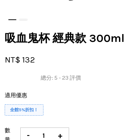
吸血鬼杯 經典款 300ml
NT$ 132
總分:
5
-
23
評價
適用優惠
全館5%折扣！
數
-
+
量