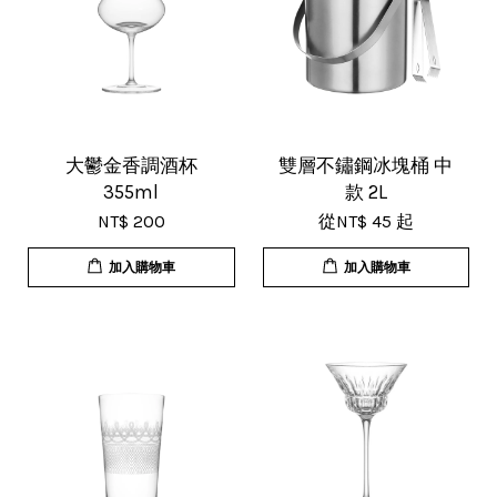
V***
17/Nov/2025 11:05 am
超用心的包裝，非常好用的產品，謝
大鬱金香調酒杯
雙層不鏽鋼冰塊桶 中
355ml
款 2L
謝賣家，價格超優惠，CP值超高，推
NT$ 200
從
NT$ 45
起
薦給大家！
加入購物車
加入購物車
U***
18/Nov/2025 07:35 pm
杯子的品質非常好、寄出很快速很有