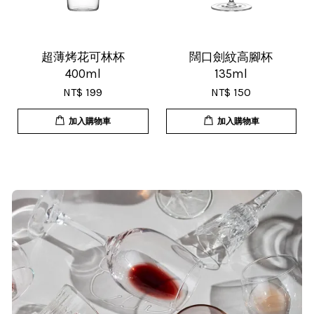
效率，現在買調酒用品都會優先選購
這間店。
超薄烤花可林杯
闊口劍紋高腳杯
400ml
135ml
NT$ 199
NT$ 150
加入購物車
加入購物車
T***
19/Nov/2025 02:50 pm
貨速度快，商品品質也很ok，價格又
超值，值得推薦大家購買
S***