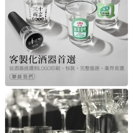
Q***
22/Nov/2025 12:40 pm
很快就收到商品了，出貨速度非常的
快，非常棒的賣家 質感又耐看,細膩
包裝得很小心 CP值很高！！推薦購入
P***