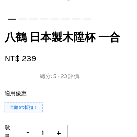
八鶴 日本製木陞杯 一合
NT$ 239
總分:
5
-
23
評價
適用優惠
全館5%折扣！
數
-
+
量