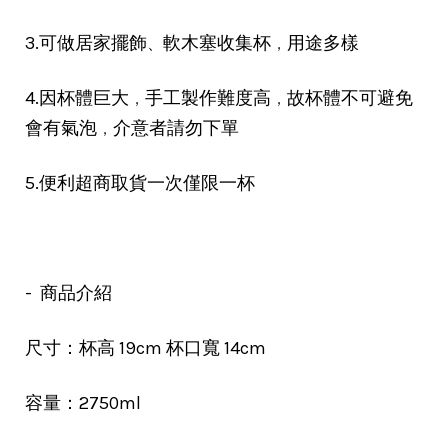
、
，
3.可做居家擺飾
軟木塞收集杯
用途多樣
，
，
4.因杯體巨大
手工製作難度高
故杯體不可避免
，
會有氣泡
介意者請勿下單
5.便利超商取貨一次僅限一杯
- 商品介紹
尺寸：杯高 19cm 杯口寬 14cm
容量：2750ml