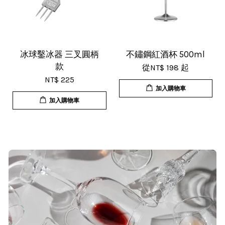
杯子的品質非常好、寄出很快速很有
效率，現在買調酒用品都會優先選購
這間店。
冰球鑿冰器 三叉圓柄
不鏽鋼紅酒杯 500ml
款
從
NT$ 198
起
NT$ 225
加入購物車
加入購物車
T***
19/Nov/2025 02:50 pm
貨速度快，商品品質也很ok，價格又
超值，值得推薦大家購買