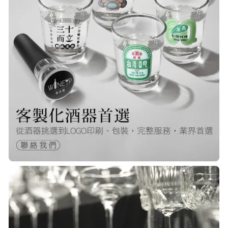
棒！
Q***
22/Nov/2025 12:40 pm
很快就收到商品了，出貨速度非常的
快，非常棒的賣家 質感又耐看,細膩
包裝得很小心 CP值很高！！推薦購入
P***