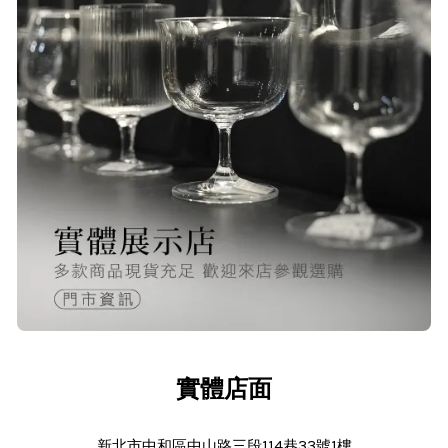
23/Nov/2025 08:00 am
品質非常好！手摸的觸感就很明顯感
覺質感
O***
24/Nov/2025 02:15 pm
出貨迅速＆價格實在的好店家～已經
第 6次回購
實體店面
新北市中和區中山路三段114巷33號1樓