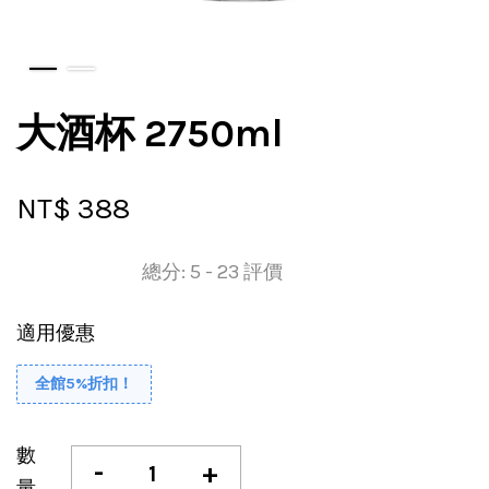
大酒杯 2750ml
NT$ 388
總分:
5
-
23
評價
適用優惠
全館5%折扣！
數
-
+
量