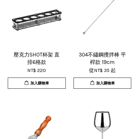
V***
17/Nov/2025 11:05 am
超用心的包裝，非常好用的產品，謝
壓克力SHOT杯架 直
304不鏽鋼攪拌棒 平
排6格款
桿款 19cm
謝賣家，價格超優惠，CP值超高，推
NT$ 220
從
NT$ 35
起
薦給大家！
加入購物車
加入購物車
U***
18/Nov/2025 07:35 pm