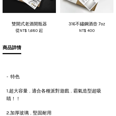
雙開式老酒開瓶器
316不鏽鋼酒壺 7oz
從
NT$ 1,680
起
NT$ 400
商品詳情
- 特色
，
，
1.超大容量
適合各種派對遊戲
霸氣造型超吸
睛！！
，
2.加厚玻璃
堅固耐用