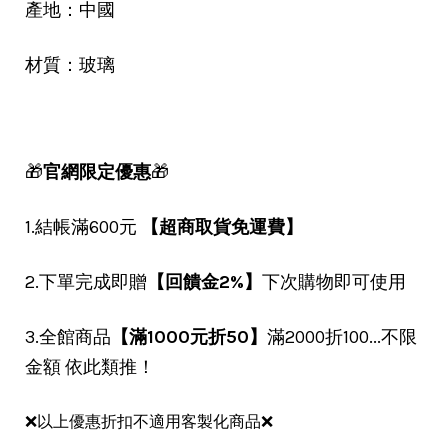
產地：中國
材質：玻璃
🎁
官網限定優惠
🎁
1.結帳滿600元
【超商取貨免運費】
2.下單完成即贈
【回饋金2%】
下次購物即可使用
3.全館商品
【滿1000元折50】
滿2000折100...不限
金額 依此類推！
❌以上優惠折扣不適用客製化商品❌