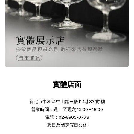
O***
24/Nov/2025 02:15 pm
出貨迅速＆價格實在的好店家～已經
第 6次回購
實體店面
新北市中和區中山路三段114巷33號1樓
N***
營業時間：週一至週六 13:00 - 18:00
電話：02-6605-0778
週日及國定假日公休
25/Nov/2025 11:30 am
服務態度好 解說詳細 謝謝老闆細心解