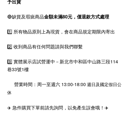
予出貨
🔴缺貨及瑕疵商品
金額未滿80元，僅退款方式處理
1️⃣ 所有物品原則上為現貨，會在商品規定期限內寄出
2️⃣ 收到商品有任何問題請與我們聯繫
3️⃣ 實體展示店試營運中－新北市中和區中山路三段114
巷33號1樓
營業時間：周一至週六 13:00-18:00
週日及國定假日公
休
✈️ 急件購買下單前請先詢問，以免產生誤會哦！✈️