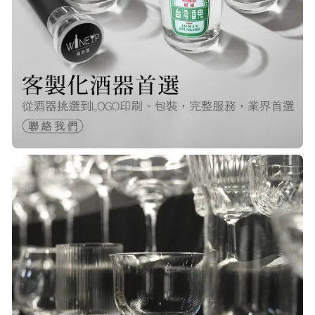
Q***
22/Nov/2025 12:40 pm
很快就收到商品了，出貨速度非常的
快，非常棒的賣家 質感又耐看,細膩
包裝得很小心 CP值很高！！推薦購入
P***
23/Nov/2025 08:00 am
品質非常好！手摸的觸感就很明顯感
覺質感