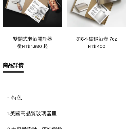
雙開式老酒開瓶器
316不鏽鋼酒壺 7oz
從
NT$ 1,680
起
NT$ 400
商品詳情
- 特色
1.美國高品質玻璃器皿