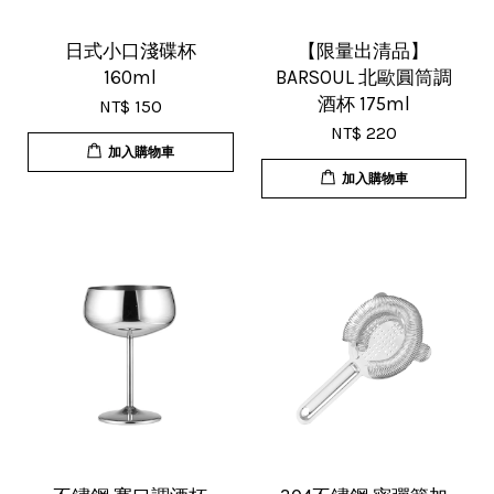
17/Nov/2025 11:05 am
超用心的包裝，非常好用的產品，謝
日式小口淺碟杯
【限量出清品】
160ml
BARSOUL 北歐圓筒調
謝賣家，價格超優惠，CP值超高，推
酒杯 175ml
NT$ 150
薦給大家！
NT$ 220
加入購物車
加入購物車
U***
18/Nov/2025 07:35 pm
杯子的品質非常好、寄出很快速很有
效率，現在買調酒用品都會優先選購
這間店。