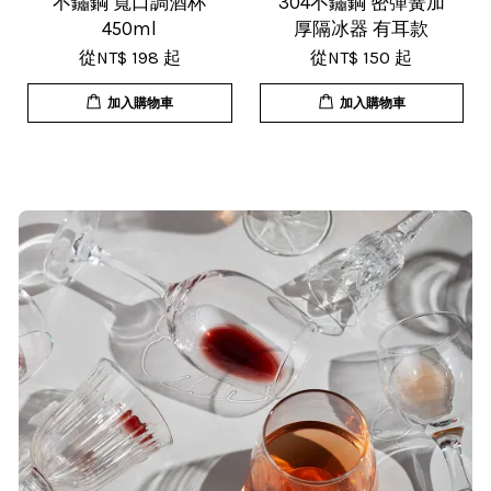
不鏽鋼 寬口調酒杯
304不鏽鋼 密彈簧加
450ml
厚隔冰器 有耳款
從
NT$ 198
起
從
NT$ 150
起
T***
加入購物車
加入購物車
19/Nov/2025 02:50 pm
貨速度快，商品品質也很ok，價格又
超值，值得推薦大家購買
S***
20/Nov/2025 10:10 am
很快就收到商品了，出貨速度相當