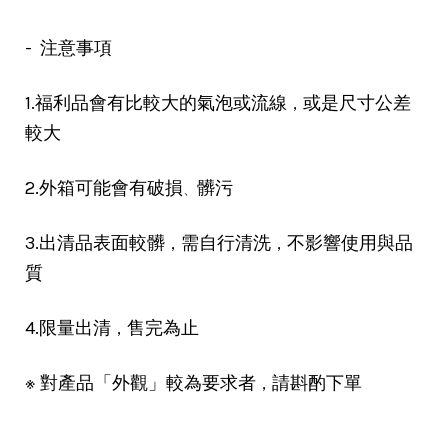
- 注意事項
，
1.福利品會有比較大的氣泡或流線
或是尺寸公差
較大
2.外箱可能會有破損
髒污
、
，
，
3.出清品表面較髒
需自行清洗
不影響使用與品
質
，
4.限量出清
售完為止
，
※ 對產品「外觀」較為要求者
請斟酌下單