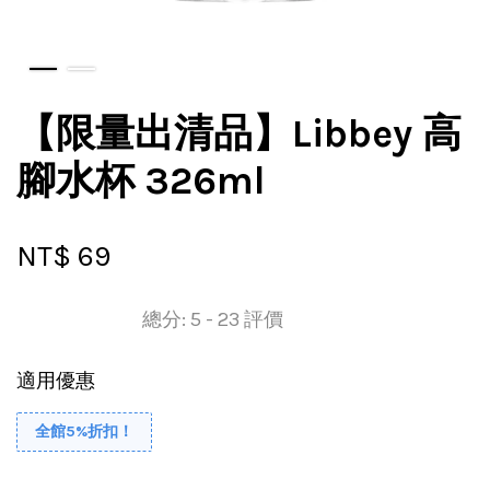
【限量出清品】Libbey 高
腳水杯 326ml
NT$ 69
總分:
5
-
23
評價
適用優惠
全館5%折扣！