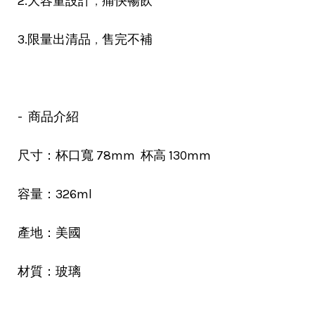
，
2.大容量設計
痛快暢飲
，
3.限量出清品
售完不補
- 商品介紹
尺寸：杯口寬 78mm 杯高 130mm
容量：326ml
產地：美國
材質：玻璃