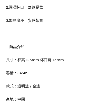
，
2.圓潤杯口
舒適易飲
，
3.加厚底座
質感紮實
- 商品介紹
尺寸：杯高 125mm 杯口寬 75mm
容量：345ml
款式：透明邊 / 金邊
產地：中國