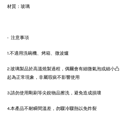
材質：玻璃
- 注意事項
1.不適用洗碗機、烤箱、微波爐
，
2.玻璃製品於高溫燒製過程
偶爾會有細微氣泡或細小凸
，
起為正常現象
非屬瑕疵不影響使用
，
3.請勿使用剛刷等尖銳物品擦洗
避免造成損壞
，
4.本產品不耐瞬間溫差
勿驟冷驟熱以免炸裂