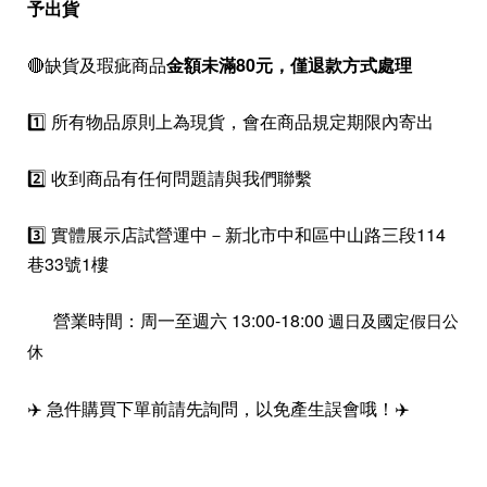
予出貨
🔴缺貨及瑕疵商品
金額未滿80元，僅退款方式處理
1️⃣ 所有物品原則上為現貨，會在商品規定期限內寄出
2️⃣ 收到商品有任何問題請與我們聯繫
3️⃣ 實體展示店試營運中－新北市中和區中山路三段114
巷33號1樓
營業時間：周一至週六 13:00-18:00
週日及國定假日公
休
✈️ 急件購買下單前請先詢問，以免產生誤會哦！✈️