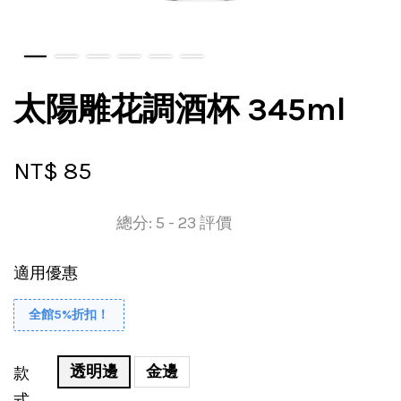
太陽雕花調酒杯 345ml
NT$ 85
總分:
5
-
23
評價
適用優惠
全館5%折扣！
透明邊
金邊
款
式