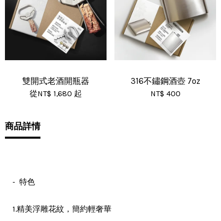
雙開式老酒開瓶器
316不鏽鋼酒壺 7oz
從
NT$ 1,680
起
NT$ 400
商品詳情
- 特色
，
1.精美浮雕花紋
簡約輕奢華