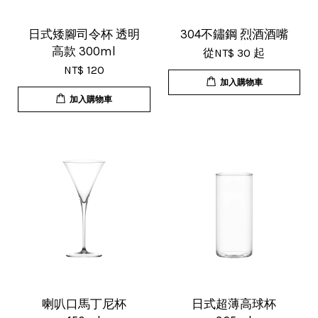
17/Nov/2025 11:05 am
超用心的包裝，非常好用的產品，謝
日式矮腳司令杯 透明
304不鏽鋼 烈酒酒嘴
高款 300ml
從
NT$ 30
起
謝賣家，價格超優惠，CP值超高，推
NT$ 120
薦給大家！
加入購物車
加入購物車
U***
18/Nov/2025 07:35 pm
杯子的品質非常好、寄出很快速很有
效率，現在買調酒用品都會優先選購
這間店。
喇叭口馬丁尼杯
日式超薄高球杯