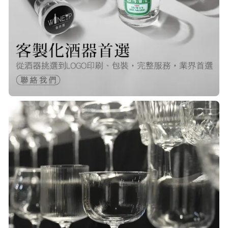
Q***
22/Nov/2025 12:40 pm
很快就收到商品了，出貨速度非常的
快，非常棒的賣家 質感又耐看,細膩
包裝得很小心 CP值很高！！推薦購入
P***
23/Nov/2025 08:00 am
品質非常好！手摸的觸感就很明顯感
覺質感