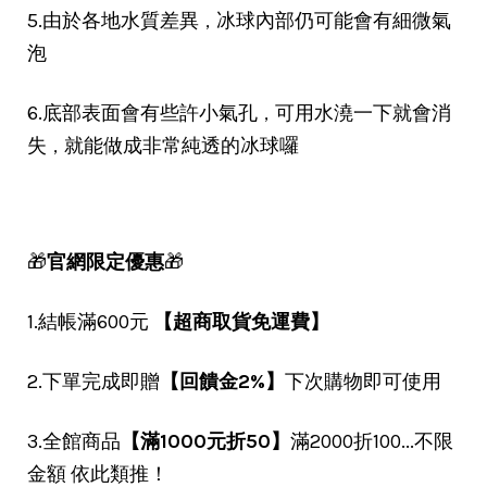
，
5.由於各地水質差異
冰球內部仍可能會有細微氣
泡
，
6.底部表面會有些許小氣孔
可用水澆一下就會消
，
失
就能做成非常純透的冰球囉
🎁
官網限定優惠
🎁
1.結帳滿600元
【超商取貨免運費】
2.下單完成即贈
【回饋金2%】
下次購物即可使用
3.全館商品
【滿1000元折50】
滿2000折100...不限
金額 依此類推！