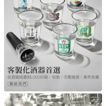
已經回購無數次，賣家態度良好，有
問必答，包裝完整，商品也非常的
棒！
Q***
22/Nov/2025 12:40 pm
很快就收到商品了，出貨速度非常的
快，非常棒的賣家 質感又耐看,細膩
包裝得很小心 CP值很高！！推薦購入