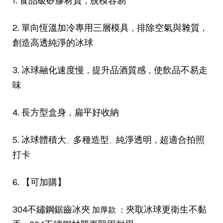
，
1. 食品級矽膠材質
脫模容易
，
，
2. 單向恆溫加冷專用三層模具
排除空氣與雜質
創造高透純淨的冰球
，
，
3. 冰球融化速度慢
提升品酒質感
使飲品不易走
味
，
4. 長方型盒身
扁平好收納
，
5. 冰球體積大
多種造型
純淨透明
超適合拍照
、
、
打卡
6. 【可加購】
加厚款
：
304不鏽鋼鋸齒冰夾
夾取冰球更衛生不黏