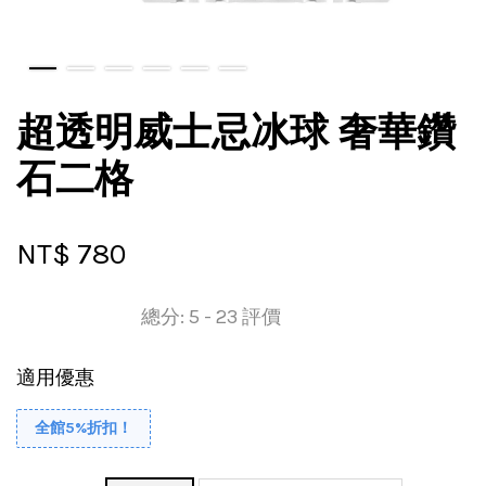
超透明威士忌冰球 奢華鑽
石二格
NT$ 780
總分:
5
-
23
評價
適用優惠
全館5%折扣！