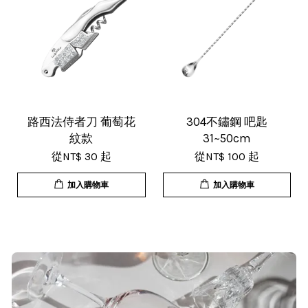
18/Nov/2025 07:35 pm
杯子的品質非常好、寄出很快速很有
效率，現在買調酒用品都會優先選購
這間店。
路西法侍者刀 葡萄花
304不鏽鋼 吧匙
紋款
31~50cm
從
NT$ 30
起
從
NT$ 100
起
加入購物車
加入購物車
T***
19/Nov/2025 02:50 pm
貨速度快，商品品質也很ok，價格又
超值，值得推薦大家購買