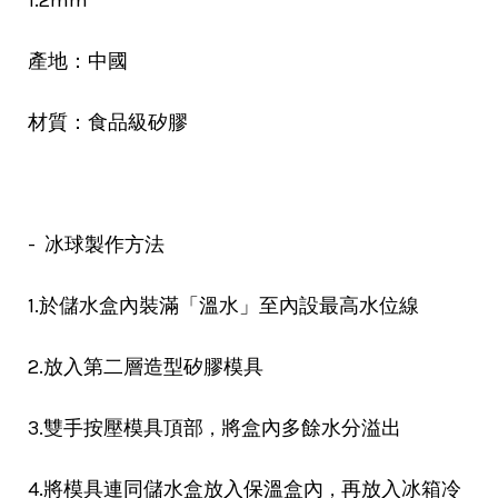
1.2mm
產地：中國
材質：食品級矽膠
- 冰球製作方法
1.於儲水盒內裝滿「溫水」至內設最高水位線
2.放入第二層造型矽膠模具
，
3.雙手按壓模具頂部
將盒內多餘水分溢出
，
4.將模具連同儲水盒放入保溫盒內
再放入冰箱冷