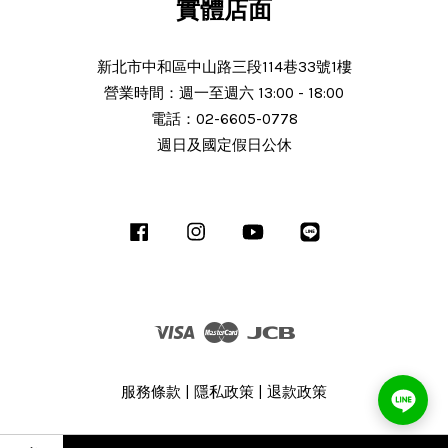
實體店面
新北市中和區中山路三段114巷33號1樓
營業時間：週一至週六 13:00 - 18:00
N***
電話：02-6605-0778
週日及國定假日公休
25/Nov/2025 11:30 am
服務態度好 解說詳細 謝謝老闆細心解
說商品 細心解說 商品完整 使用中 後
Facebook
Instagram
YouTube
Line
續沒有問題會推薦朋友 老闆人很熱心
解說十分詳細有機會會回
Visa
Master
JCB
服務條款
|
隱私政策
|
退款政策
J***