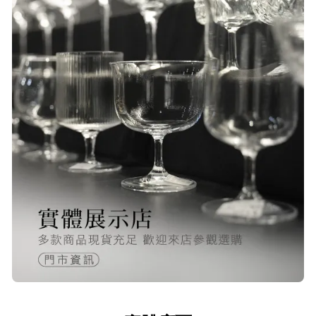
P***
23/Nov/2025 08:00 am
品質非常好！手摸的觸感就很明顯感
覺質感
O***
24/Nov/2025 02:15 pm
出貨迅速＆價格實在的好店家～已經
第 6次回購