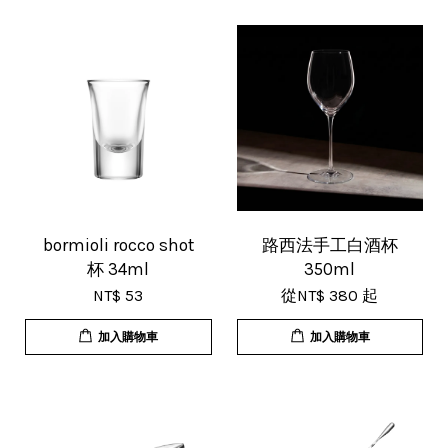
品。
V***
17/Nov/2025 11:05 am
超用心的包裝，非常好用的產品，謝
bormioli rocco shot
路西法手工白酒杯
杯 34ml
350ml
謝賣家，價格超優惠，CP值超高，推
NT$ 53
從
NT$ 380
起
薦給大家！
加入購物車
加入購物車
U***