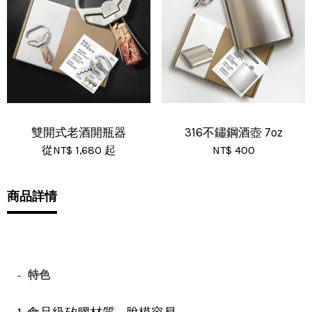
雙開式老酒開瓶器
316不鏽鋼酒壺 7oz
從
NT$ 1,680
起
NT$ 400
商品詳情
- 特色