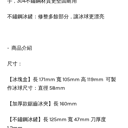
，
手
304不鏽鋼材質更堅固耐用
，
不鏽鋼冰鏟：修整多餘部分
讓冰球更漂亮
- 商品介紹
尺寸：
【冰塊盒】長 171mm 寬 105mm 高 119mm 可製
作冰球尺寸：直徑 58mm
【加厚款鋸齒冰夾】長 160mm
【不鏽鋼冰鏟】長 125mm 寬 47mm 刀厚度