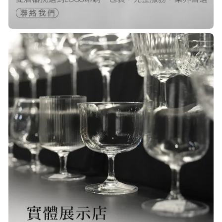
快，非常棒的賣家 質感又耐看,細膩
包裝得很小心 CP值很高！！推薦購入
P***
23/Nov/2025 08:00 am
品質非常好！手摸的觸感就很明顯感
覺質感
O***