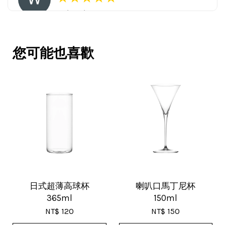
16/Nov/2025 03:45 pm
包裝用心。寄件快速。產品品質優。
賣家很用心，會再回購多次，會再到
您可能也喜歡
這購買。希望賣家能多選賣更多商
品。
V***
17/Nov/2025 11:05 am
超用心的包裝，非常好用的產品，謝
日式超薄高球杯
喇叭口馬丁尼杯
365ml
150ml
謝賣家，價格超優惠，CP值超高，推
NT$ 120
NT$ 150
薦給大家！