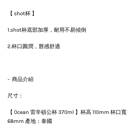
【 shot杯 】
1.shot杯底部加厚，耐用不易傾倒
2.杯口圓潤，唇感舒適
- 商品介紹
尺寸：
【 Ocean 雷辛頓公杯 370ml 】杯高 110mm 杯口寬
68mm 產地：泰國