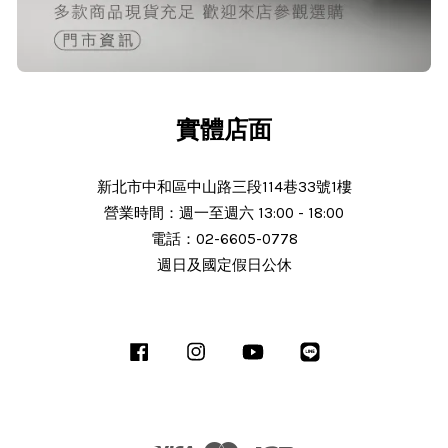
24/Nov/2025 02:15 pm
出貨迅速＆價格實在的好店家～已經
第 6次回購
實體店面
新北市中和區中山路三段114巷33號1樓
營業時間：週一至週六 13:00 - 18:00
電話：02-6605-0778
N***
週日及國定假日公休
25/Nov/2025 11:30 am
服務態度好 解說詳細 謝謝老闆細心解
Facebook
Instagram
YouTube
Line
說商品 細心解說 商品完整 使用中 後
續沒有問題會推薦朋友 老闆人很熱心
解說十分詳細有機會會回