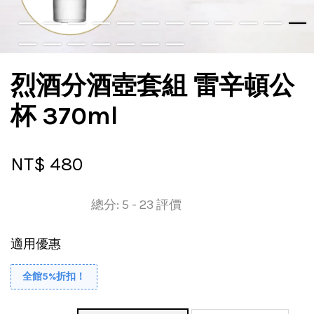
烈酒分酒壺套組 雷辛頓公
杯 370ml
NT$ 480
總分:
5
-
23
評價
適用優惠
全館5%折扣！