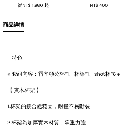
從
NT$ 1,680
起
NT$ 400
商品詳情
- 特色
※ 套組內容：雷辛頓公杯*1、杯架*1、shot杯*6 ※
【 實木杯架 】
1.杯架的接合處穩固，耐撞不易斷裂
2.杯架為加厚實木材質，承重力強