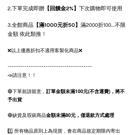
2.下單完成即贈
【回饋金2%】
下次購物即可使用
3.全館商品
【滿1000元折50】
滿2000折100...不限
金額 依此類推！
❌以上優惠折扣不適用客製化商品❌
----------------------------------------
📣請注意！！
🔴下單前請留意，
訂單金額未滿100元(不含運費)，
將不
予出貨
🔴缺貨及瑕疵商品
金額未滿80元，僅退款方式處理
1️⃣ 所有物品原則上為現貨，會在商品規定期限內寄出