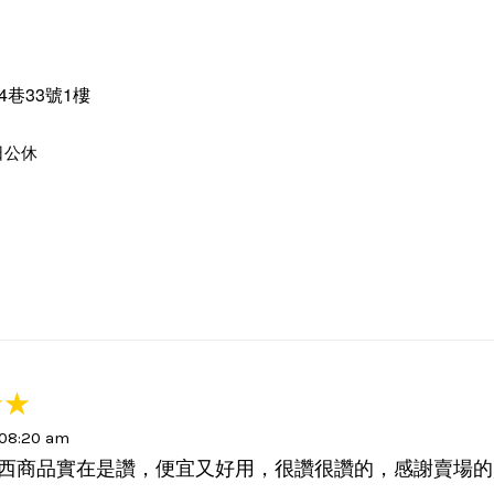
4巷33號1樓
日公休
 08:20 am
西商品實在是讚，便宜又好用，很讚很讚的，感謝賣場的