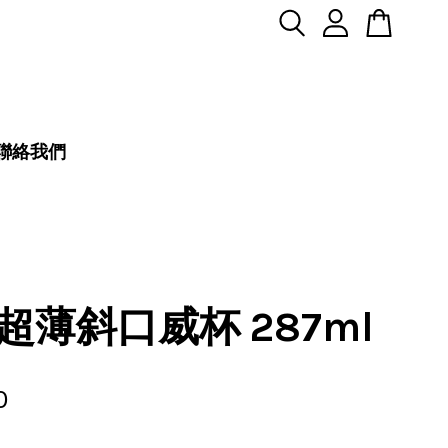
聯絡我們
超薄斜口威杯 287ml
0