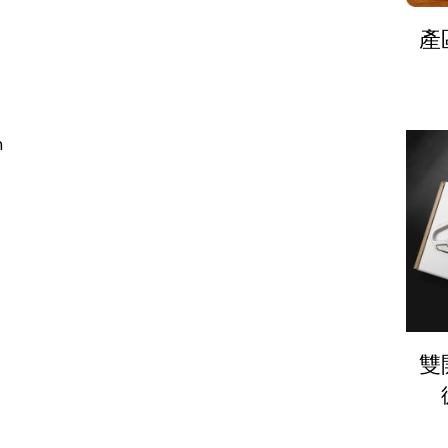
產
m
雙