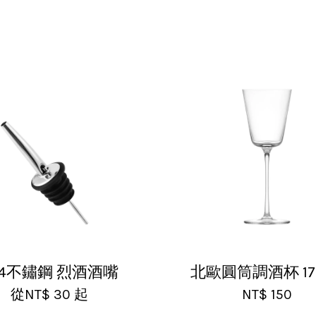
11:05 am
裝，非常好用的產品，謝謝賣家，價格超優惠，CP值超
04不鏽鋼 烈酒酒嘴
北歐圓筒調酒杯 17
從
NT$ 30
起
NT$ 150
 07:35 pm