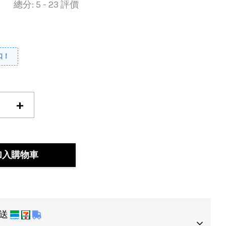
總分:
5
-
23
評價
扣！
+
加入購物車
運送