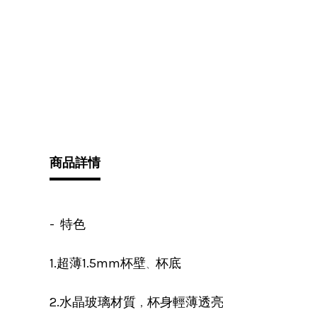
商品詳情
- 特色
1.超薄1.5mm杯壁
杯底
、
，
2.水晶玻璃材質
杯身輕薄透亮