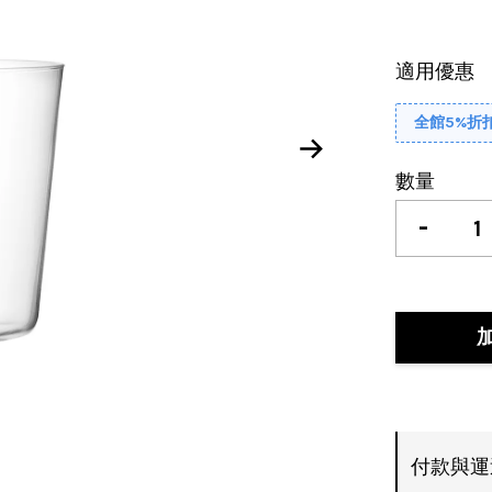
適用優惠
全館5%折
數量
-
付款與