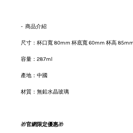
- 商品介紹
尺寸：杯口寬 80mm 杯底寬 60mm 杯高 85m
容量：287ml
產地：中國
材質：無鉛水晶玻璃
🎁
官網限定優惠
🎁