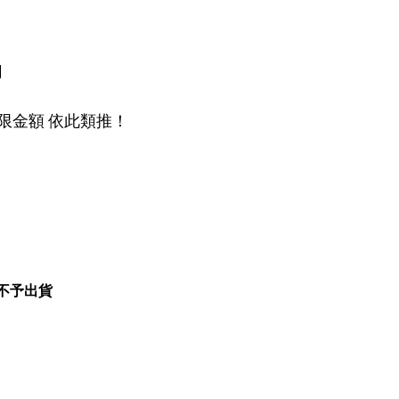
用
..不限金額 依此類推！
不予出貨