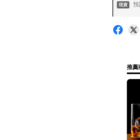
預
現貨
付款方
•
超商 /
•
信用卡
運送方
推薦
•
7-11 -
•
全家 - 
•
新竹物流 
•
黑貓(包裹
•
黑貓(包裹9
•
黑貓(包裹