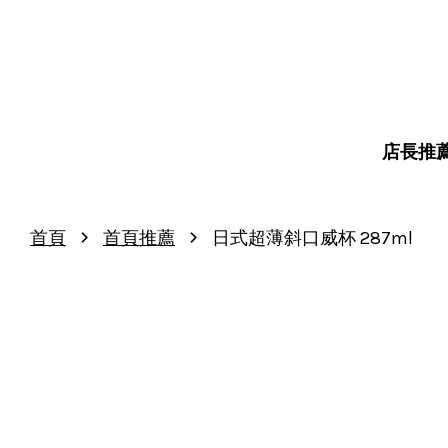
店長推
›
›
首頁
首頁推薦
日式超薄斜口威杯 287ml