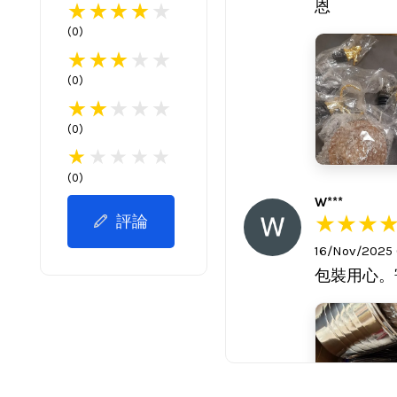
恩
(
0
)
(
0
)
(
0
)
(
0
)
W***
評論
16/Nov/2025
包裝用心。