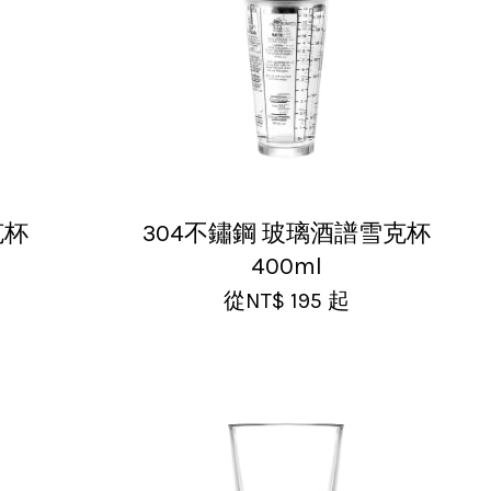
克杯
304不鏽鋼 玻璃酒譜雪克杯
400ml
從
NT$ 195
起