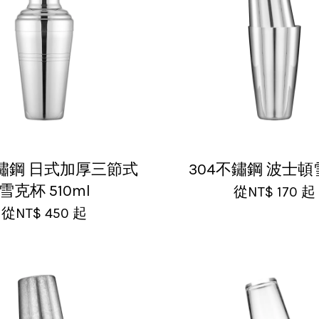
不鏽鋼 日式加厚三節式
304不鏽鋼 波士
雪克杯 510ml
從
NT$ 170
起
從
NT$ 450
起