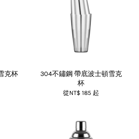
頓雪克杯
304不鏽鋼 帶底波士頓雪克
杯
從
NT$ 185
起