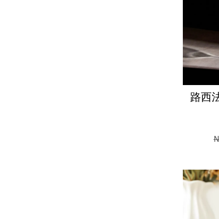
路西法
N