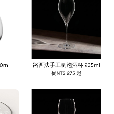
0ml
路西法手工氣泡酒杯 235ml
從
NT$ 275
起