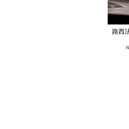
路西法
N