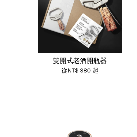
雙開式老酒開瓶器
從
NT$ 980
起