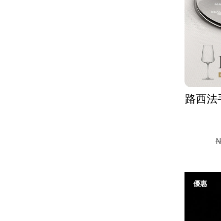
路西法手
N
優惠