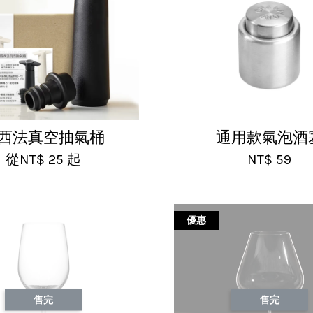
西法真空抽氣桶
通用款氣泡酒
從
NT$ 25
起
NT$ 59
優惠
售完
售完