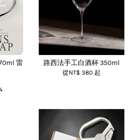
0ml 雷
路西法手工白酒杯 350ml
從
NT$ 380
起
%