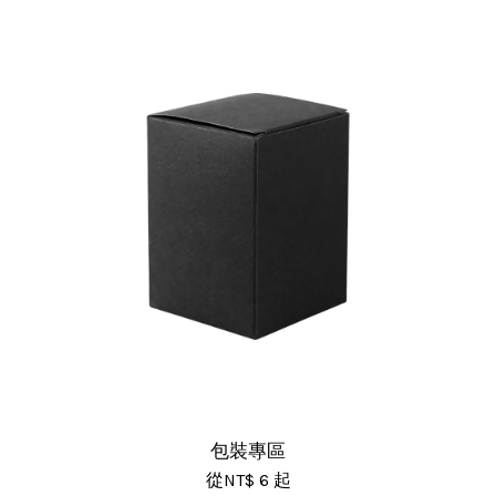
包裝專區
從
NT$ 6
起