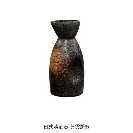
日式清酒壺 莫雲黑款