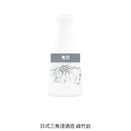
售完
日式三角清酒壺 綠竹款