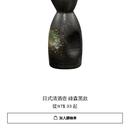
日式清酒壺 綠森黑款
從
NT$ 33
起
加入購物車