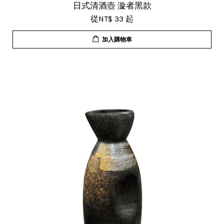
日式清酒壺 漩者黑款
從
NT$ 33
起
加入購物車