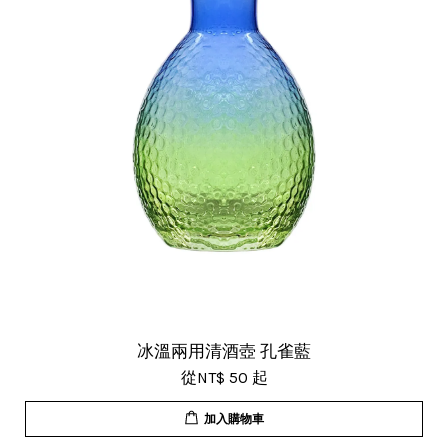
冰溫兩用清酒壺 孔雀藍
從
NT$ 50
起
加入購物車