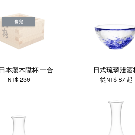
售完
 日本製木陞杯 一合
日式琉璃淺酒
NT$ 239
從
NT$ 87
起