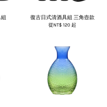
具組
復古日式清酒具組 三角壺款
從
NT$ 120
起