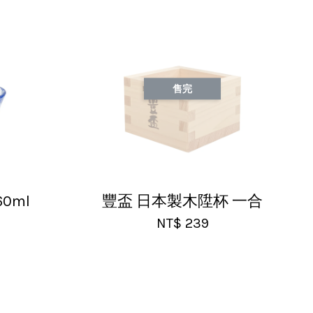
售完
0ml
豐盃 日本製木陞杯 一合
NT$ 239