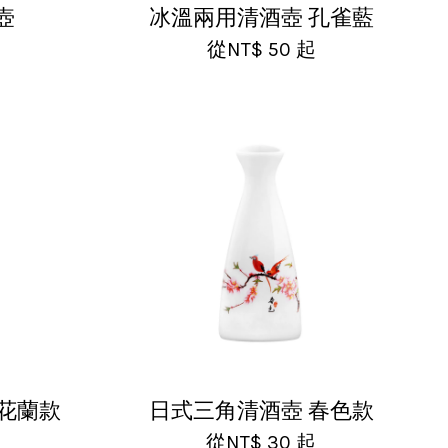
壺
冰溫兩用清酒壺 孔雀藍
從
NT$ 50
起
花蘭款
日式三角清酒壺 春色款
從
NT$ 30
起