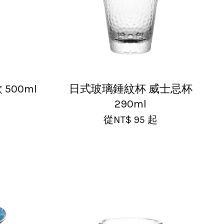
500ml
日式玻璃錘紋杯 威士忌杯
290ml
從
NT$ 95
起