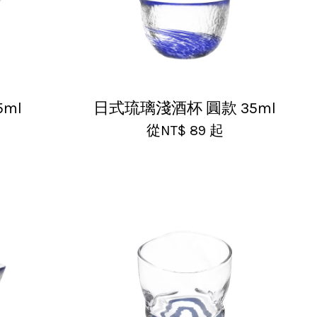
ml
日式琉璃淺酒杯 圓款 35ml
從
NT$ 89
起