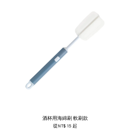
酒杯用海綿刷 軟刷款
從
NT$ 15
起