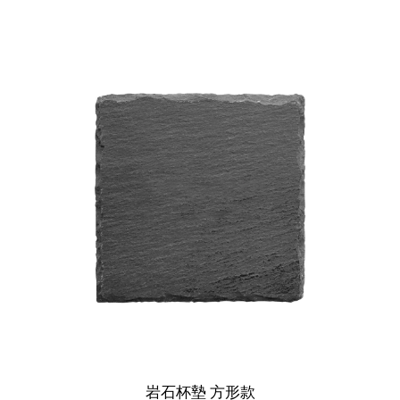
岩石杯墊 方形款