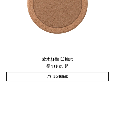
軟木杯墊 凹槽款
從
NT$ 25
起
加入購物車