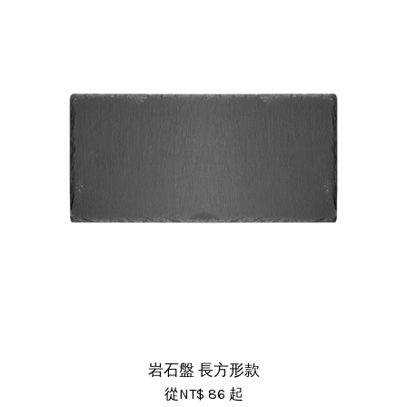
岩石盤 長方形款
從
NT$ 86
起