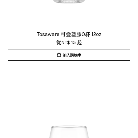
Tossware 可疊塑膠O杯 12oz
從
NT$ 15
起
加入購物車