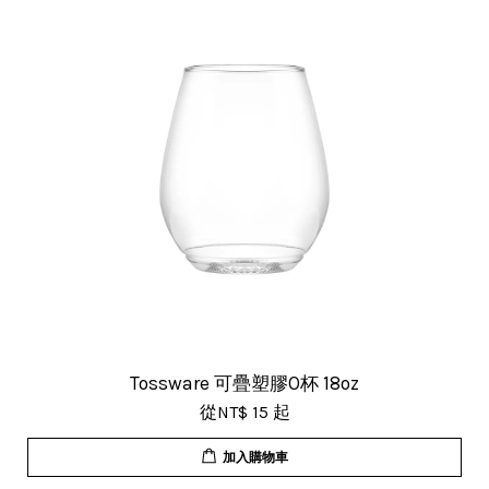
Tossware 可疊塑膠O杯 18oz
從
NT$ 15
起
加入購物車