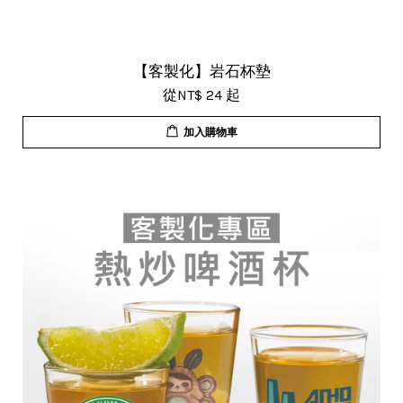
【客製化】岩石杯墊
從
NT$ 24
起
加入購物車